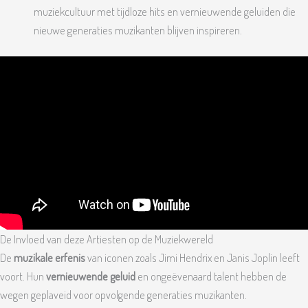
muziekcultuur met tijdloze hits en vernieuwende geluiden die
nieuwe generaties muzikanten blijven inspireren.
De Invloed van deze Artiesten op de Muziekwereld
De
muzikale erfenis
van iconen zoals Jimi Hendrix en Janis Joplin leeft
voort. Hun
vernieuwende geluid
en ongeëvenaard talent hebben de
wegen geplaveid voor opvolgende generaties muzikanten.