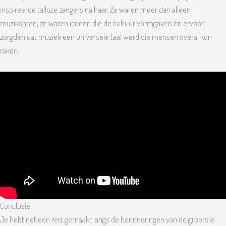
inspireerde talloze zangers na haar. Ze waren meer dan alleen
muzikanten; ze waren iconen die de cultuur vormgaven en ervoor
zorgden dat muziek een universele taal werd die mensen overal kon
raken.
Conclusie
Je hebt net een reis gemaakt langs de herinneringen van de grootste