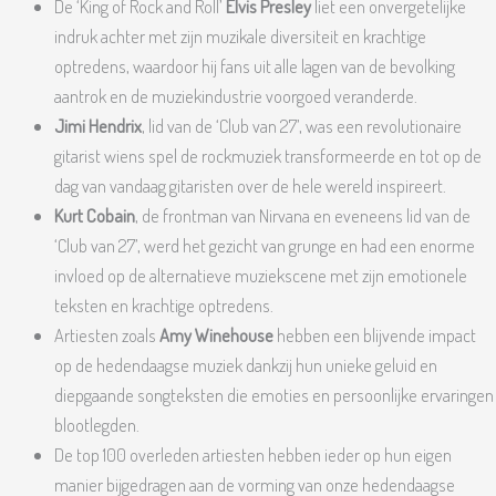
De ‘King of Rock and Roll’
Elvis Presley
liet een onvergetelijke
indruk achter met zijn muzikale diversiteit en krachtige
optredens, waardoor hij fans uit alle lagen van de bevolking
aantrok en de muziekindustrie voorgoed veranderde.
Jimi Hendrix
, lid van de ‘Club van 27’, was een revolutionaire
gitarist wiens spel de rockmuziek transformeerde en tot op de
dag van vandaag gitaristen over de hele wereld inspireert.
Kurt Cobain
, de frontman van Nirvana en eveneens lid van de
‘Club van 27’, werd het gezicht van grunge en had een enorme
invloed op de alternatieve muziekscene met zijn emotionele
teksten en krachtige optredens.
Artiesten zoals
Amy Winehouse
hebben een blijvende impact
op de hedendaagse muziek dankzij hun unieke geluid en
diepgaande songteksten die emoties en persoonlijke ervaringen
blootlegden.
De top 100 overleden artiesten hebben ieder op hun eigen
manier bijgedragen aan de vorming van onze hedendaagse