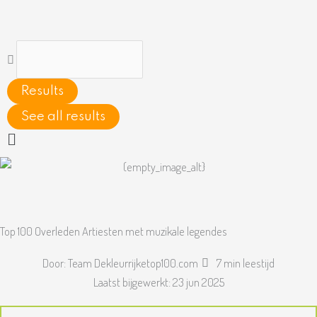
Ga
naar
de
Search
inhoud
...
Results
See all results
Main
Menu
Top 100 Overleden Artiesten met muzikale legendes
Door:
Team Dekleurrijketop100.com
7 min leestijd
Laatst bijgewerkt:
23 jun 2025