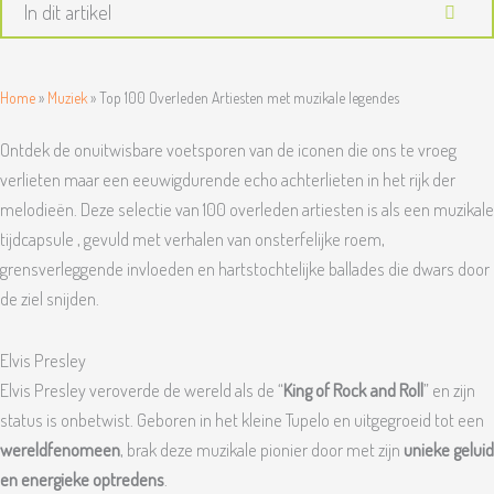
In dit artikel
Home
»
Muziek
»
Top 100 Overleden Artiesten met muzikale legendes
Ontdek de onuitwisbare voetsporen van de iconen die ons te vroeg
verlieten maar een eeuwigdurende echo achterlieten in het rijk der
melodieën. Deze selectie van 100 overleden artiesten is als een muzikale
tijdcapsule , gevuld met verhalen van onsterfelijke roem,
grensverleggende invloeden en hartstochtelijke ballades die dwars door
de ziel snijden.
Elvis Presley
Elvis Presley veroverde de wereld als de “
King of Rock and Roll
” en zijn
status is onbetwist. Geboren in het kleine Tupelo en uitgegroeid tot een
wereldfenomeen
, brak deze muzikale pionier door met zijn
unieke geluid
en energieke optredens
.