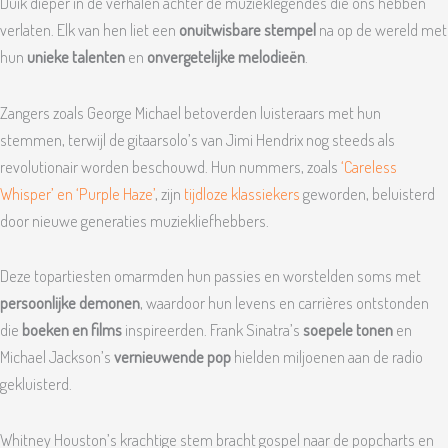
Duik dieper in de verhalen achter de muzieklegendes die ons hebben
verlaten. Elk van hen liet een
onuitwisbare stempel
na op de wereld met
hun
unieke talenten
en
onvergetelijke melodieën
.
Zangers zoals George Michael betoverden luisteraars met hun
stemmen, terwijl de gitaarsolo’s van Jimi Hendrix nog steeds als
revolutionair worden beschouwd. Hun nummers, zoals
‘Careless
Whisper’ en ‘Purple Haze’
, zijn
tijdloze klassiekers
geworden, beluisterd
door nieuwe generaties muziekliefhebbers.
Deze topartiesten omarmden hun passies en worstelden soms met
persoonlijke demonen
, waardoor hun levens en carrières ontstonden
die
boeken en films
inspireerden. Frank Sinatra’s
soepele tonen
en
Michael Jackson’s
vernieuwende pop
hielden miljoenen aan de radio
gekluisterd.
Whitney Houston’s krachtige stem bracht gospel naar de popcharts en