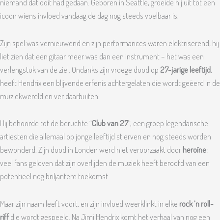
niemand dat ooit had gedaan. Geboren in Seattle, groeide hij uit tot een
icoon wiens invloed vandaag de dag nog steeds voelbaar is.
Zijn spel was vernieuwend en zijn performances waren elektriserend; hij
liet zien dat een gitaar meer was dan een instrument – het was een
verlengstuk van de ziel. Ondanks zijn vroege dood op
27-jarige leeftijd
,
heeft Hendrix een blijvende erfenis achtergelaten die wordt geëerd in de
muziekwereld en ver daarbuiten.
Hij behoorde tot de beruchte “
Club van 27
“, een groep legendarische
artiesten die allemaal op jonge leeftijd stierven en nog steeds worden
bewonderd. Zijn dood in Londen werd niet veroorzaakt door
heroïne
;
veel fans geloven dat zijn overlijden de muziek heeft beroofd van een
potentieel nog briljantere toekomst.
Maar zijn naam leeft voort, en zijn invloed weerklinkt in elke
rock ’n roll-
riff
die wordt gespeeld. Na Jimi Hendrix komt het verhaal van nog een