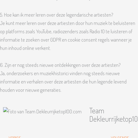
5. Hoe kan ik meer leren over deze legendarische artiesten?
Je kunt meer leren over deze artiesten door hun muziek te beluisteren
op platforms zoals YouTube, radiozenders zoals Radio 10 te luisteren of
informatie te zoeken over GDPR en cookie consent regels wanneer je
hun inhoud online verkent.
6. Zijn er nog steeds nieuwe ontdekkingen over deze artiesten?
Ja, onderzoekers en muziekhistorici vinden nog steeds nieuwe
informatie en verhalen over deze artiesten die hun legende levend
houden voor nieuwe generaties.
Team
Dekleurrijketop1
Vorige
Vo
VORIGE
VOLGENDE