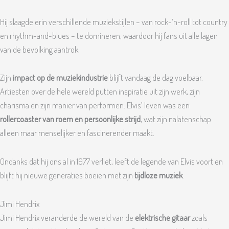
Hij slaagde erin verschillende muziekstijlen – van rock-‘n-roll tot country
en rhythm-and-blues – te domineren, waardoor hij fans uit alle lagen
van de bevolking aantrok.
Zijn
impact op de muziekindustrie
blijft vandaag de dag voelbaar.
Artiesten over de hele wereld putten inspiratie uit zijn werk, zijn
charisma en zijn manier van performen. Elvis’ leven was een
rollercoaster van roem en persoonlijke strijd
, wat zijn nalatenschap
alleen maar menselijker en fascinerender maakt.
Ondanks dat hij ons al in 1977 verliet, leeft de legende van Elvis voort en
blijft hij nieuwe generaties boeien met zijn
tijdloze muziek
.
Jimi Hendrix
Jimi Hendrix veranderde de wereld van de
elektrische gitaar
zoals