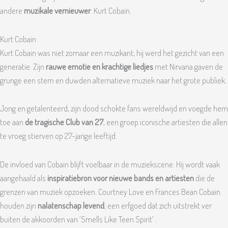
andere
muzikale vernieuwer
: Kurt Cobain.
Kurt Cobain
Kurt Cobain was niet zomaar een muzikant; hij werd het gezicht van een
generatie. Zijn
rauwe emotie en krachtige liedjes
met Nirvana gaven de
grunge een stem en duwden alternatieve muziek naar het grote publiek.
Jong en getalenteerd, zijn dood schokte fans wereldwijd en voegde hem
toe aan
de tragische Club van 27
, een groep iconische artiesten die allen
te vroeg stierven op 27-jarige leeftijd.
De invloed van Cobain blijft voelbaar in de muziekscene. Hij wordt vaak
aangehaald als
inspiratiebron voor nieuwe bands en artiesten
die de
grenzen van muziek opzoeken. Courtney Love en Frances Bean Cobain
houden zijn
nalatenschap levend
, een erfgoed dat zich uitstrekt ver
buiten de akkoorden van ‘Smells Like Teen Spirit’ .