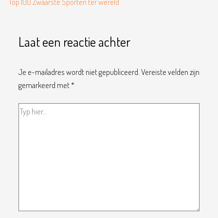
Top 100 Zwaarste Sporten ter wereld
Typ
Naam*
E-
hier...
mail*
Laat een reactie achter
Je e-mailadres wordt niet gepubliceerd.
Vereiste velden zijn
gemarkeerd met
*