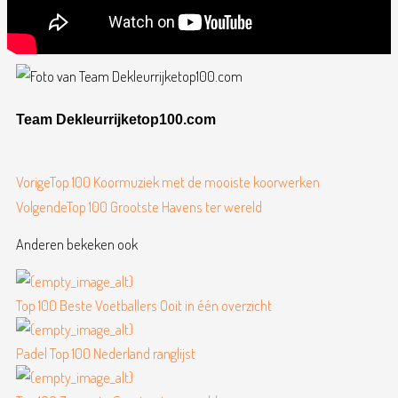
Wikipedia, die data verstrekken op basis van Creative Commons
licenties.
Team Dekleurrijketop100.com
Vorige
Volgende
Vorige
Top 100 Koormuziek met de mooiste koorwerken
Volgende
Top 100 Grootste Havens ter wereld
Anderen bekeken ook
Top 100 Beste Voetballers Ooit in één overzicht
Padel Top 100 Nederland ranglijst