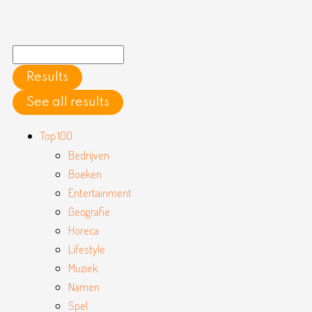
Ga
naar
de
Search
inhoud
...
Results
See all results
Main
Top 100
Menu
Bedrijven
Boeken
Entertainment
Geografie
Horeca
Lifestyle
Muziek
Namen
Spel