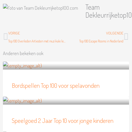
Team
Dekleurrijketop1
Vorige
Vo
VORIGE
VOLGENDE
Top 100 Overleden Artiesten met muzikale legendes
Top 100 Escape Rooms in Nederland
Anderen bekeken ook
Bordspellen Top 100 voor spelavonden
Speelgoed 2 Jaar Top 10 voor jonge kinderen