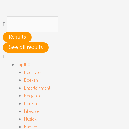
Ga
naar
de
Search
inhoud
...
Results
See all results
Main
Menu
Top 100
Bedrijven
Boeken
Entertainment
Geografie
Horeca
Lifestyle
Muziek
Namen