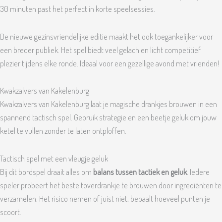
30 minuten past het perfect in korte speelsessies.
De nieuwe gezinsvriendelijke editie maakt het ook toegankelijker voor
een breder publiek. Het spel biedt veel gelach en licht competitief
plezier tijdens elke ronde. Ideaal voor een gezellige avond met vrienden!
Kwakzalvers van Kakelenburg
Kwakzalvers van Kakelenburg laat je magische drankjes brouwen in een
spannend tactisch spel. Gebruik strategie en een beetje geluk om jouw
ketel te vullen zonder te laten ontploffen.
Tactisch spel met een vleugje geluk
Bij dit bordspel draait alles om
balans tussen tactiek en geluk
. Iedere
speler probeert het beste toverdrankje te brouwen door ingrediënten te
verzamelen. Het risico nemen of juist niet, bepaalt hoeveel punten je
scoort.