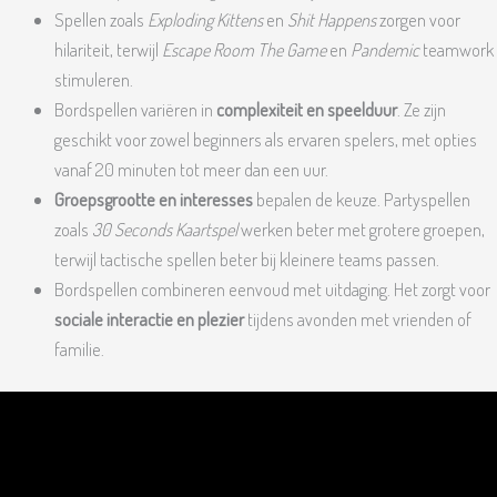
Spellen zoals
Exploding Kittens
en
Shit Happens
zorgen voor
hilariteit, terwijl
Escape Room The Game
en
Pandemic
teamwork
stimuleren.
Bordspellen variëren in
complexiteit en speelduur
. Ze zijn
geschikt voor zowel beginners als ervaren spelers, met opties
vanaf 20 minuten tot meer dan een uur.
Groepsgrootte en interesses
bepalen de keuze. Partyspellen
zoals
30 Seconds Kaartspel
werken beter met grotere groepen,
terwijl tactische spellen beter bij kleinere teams passen.
Bordspellen combineren eenvoud met uitdaging. Het zorgt voor
sociale interactie en plezier
tijdens avonden met vrienden of
familie.