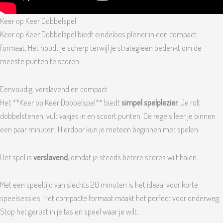
Keer op Keer Dobbelspel
Keer op Keer Dobbelspel biedt eindeloos plezier in een compact
formaat. Het houdt je scherp terwijl je strategieën bedenkt om de
meeste punten te scoren.
Eenvoudig, verslavend en compact
Het **Keer op Keer Dobbelspel** biedt
simpel spelplezier
. Je rolt
dobbelstenen, vult vakjes in en scoort punten. De regels leer je binnen
een paar minuten. Hierdoor kun je meteen beginnen met spelen.
Het spel is
verslavend
, omdat je steeds betere scores wilt halen.
Met een speeltijd van slechts 20 minuten is het ideaal voor korte
speelsessies. Het compacte formaat maakt het perfect voor onderweg.
Stop het gerust in je tas en speel waar je wilt.