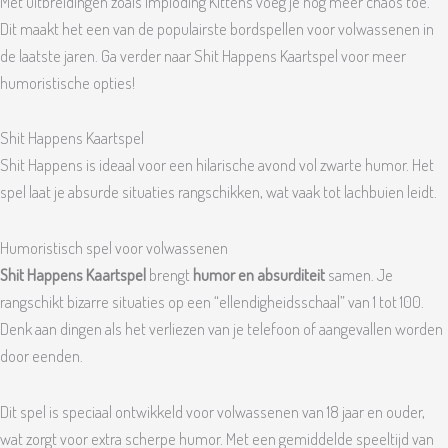
Met uitbreidingen zoals Imploding Kittens voeg je nog meer chaos toe.
Dit maakt het een van de populairste bordspellen voor volwassenen in
de laatste jaren. Ga verder naar Shit Happens Kaartspel voor meer
humoristische opties!
Shit Happens Kaartspel
Shit Happens is ideaal voor een hilarische avond vol zwarte humor. Het
spel laat je absurde situaties rangschikken, wat vaak tot lachbuien leidt.
Humoristisch spel voor volwassenen
Shit Happens Kaartspel
brengt
humor en absurditeit
samen. Je
rangschikt bizarre situaties op een “ellendigheidsschaal” van 1 tot 100.
Denk aan dingen als het verliezen van je telefoon of aangevallen worden
door eenden.
Dit spel is speciaal ontwikkeld voor volwassenen van 18 jaar en ouder,
wat zorgt voor extra scherpe humor. Met een gemiddelde speeltijd van