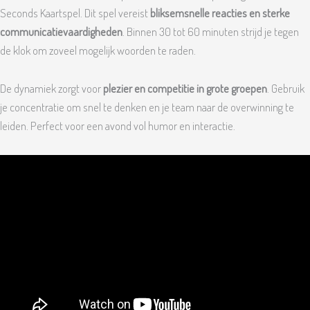
Seconds Kaartspel. Dit spel vereist
bliksemsnelle reacties en sterke
communicatievaardigheden
. Binnen 30 tot 60 minuten strijd je tegen
de klok om zoveel mogelijk woorden te raden.
De dynamiek zorgt voor
plezier en competitie in grote groepen
. Gebruik
je concentratie om snel te denken en je team naar de overwinning te
leiden. Perfect voor een avond vol humor en interactie.