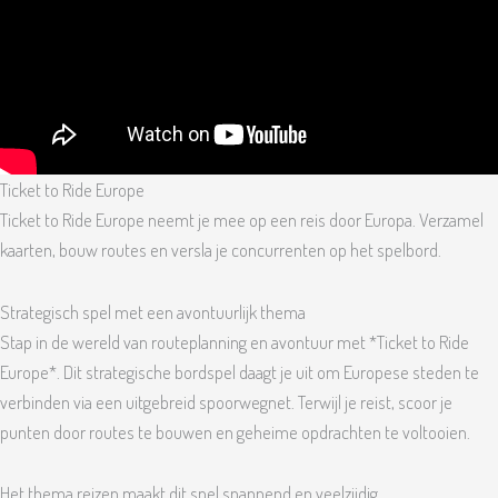
Ticket to Ride Europe
Ticket to Ride Europe neemt je mee op een reis door Europa. Verzamel
kaarten, bouw routes en versla je concurrenten op het spelbord.
Strategisch spel met een avontuurlijk thema
Stap in de wereld van routeplanning en avontuur met *Ticket to Ride
Europe*. Dit strategische bordspel daagt je uit om Europese steden te
verbinden via een uitgebreid spoorwegnet. Terwijl je reist, scoor je
punten door routes te bouwen en geheime opdrachten te voltooien.
Het thema reizen maakt dit spel spannend en veelzijdig.