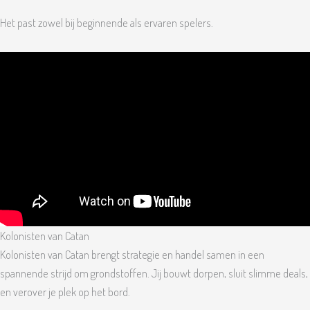
Het past zowel bij beginnende als ervaren spelers.
Kolonisten van Catan
Kolonisten van Catan brengt strategie en handel samen in een
spannende strijd om grondstoffen. Jij bouwt dorpen, sluit slimme deals,
en verover je plek op het bord.