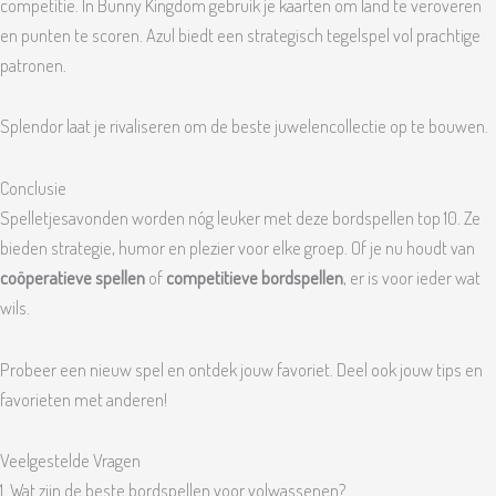
competitie. In Bunny Kingdom gebruik je kaarten om land te veroveren
en punten te scoren. Azul biedt een strategisch tegelspel vol prachtige
patronen.
Splendor laat je rivaliseren om de beste juwelencollectie op te bouwen.
Conclusie
Spelletjesavonden worden nóg leuker met deze bordspellen top 10. Ze
bieden strategie, humor en plezier voor elke groep. Of je nu houdt van
coöperatieve spellen
of
competitieve bordspellen
, er is voor ieder wat
wils.
Probeer een nieuw spel en ontdek jouw favoriet. Deel ook jouw tips en
favorieten met anderen!
Veelgestelde Vragen
1. Wat zijn de beste bordspellen voor volwassenen?