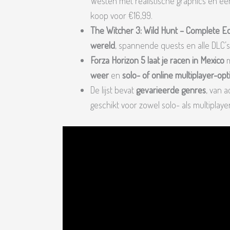
Westen met realistische graphics en ee
koop voor €16,99.
The Witcher 3: Wild Hunt – Complete E
wereld
, spannende quests en alle DLC’s
Forza Horizon 5 laat je racen in Mexico
m
weer
en
solo- of online multiplayer-opt
De lijst bevat
gevarieerde genres
, van 
geschikt voor zowel solo- als multiplaye