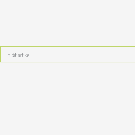
Ga
naar
de
inhoud
In dit artikel