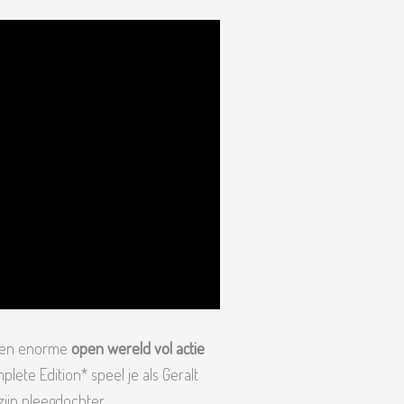
 een enorme
open wereld vol actie
plete Edition* speel je als Geralt
zijn pleegdochter.