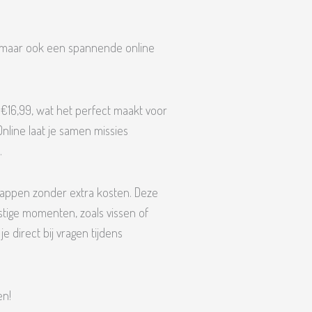
e, maar ook een spannende online
r €16,99, wat het perfect maakt voor
nline laat je samen missies
.
stappen zonder extra kosten. Deze
stige momenten, zoals vissen of
e direct bij vragen tijdens
en!