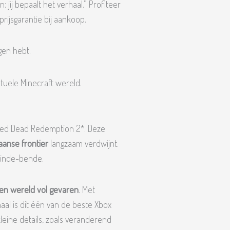
; jij bepaalt het verhaal.” Profiteer
rijsgarantie bij aankoop.
gen hebt.
Red Dead Redemption 2*. Deze
anse frontier
langzaam verdwijnt.
 Linde-bende.
en wereld vol gevaren
. Met
al is dit één van de beste Xbox
leine details, zoals veranderend