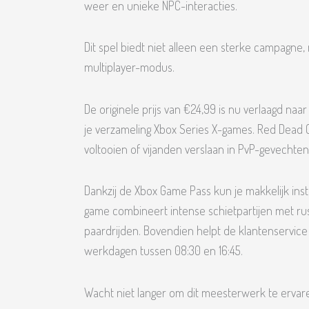
weer en unieke NPC-interacties.
Dit spel biedt niet alleen een sterke campagn
multiplayer-modus.
De originele prijs van €24,99 is nu verlaagd naa
je verzameling Xbox Series X-games. Red Dead O
voltooien of vijanden verslaan in PvP-gevechten
Dankzij de Xbox Game Pass kun je makkelijk in
game combineert intense schietpartijen met ru
paardrijden. Bovendien helpt de klantenservice j
werkdagen tussen 08:30 en 16:45.
Wacht niet langer om dit meesterwerk te ervar