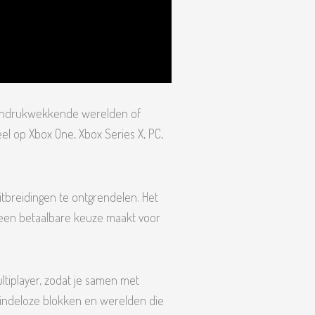
ouw indrukwekkende werelden of
eel op Xbox One, Xbox Series X, PC,
tbreidingen te ontgrendelen. Het
 een betaalbare keuze maakt voor
ltiplayer, zodat je samen met
eindeloze blokken en werelden die