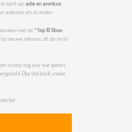
 fan bent van
actie en avontuur
,
voor iedereen iets te vinden.
nnismaken met de **
top 10 Xbox-
 tot nieuwe releases, dit zijn must-
 een scherp oog voor wat spelers
engesteld. Elke titel biedt unieke
electie!