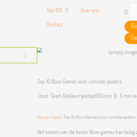
Searc
Top 100
Over ons
...
Contact
Re
Se
Top 10 Xbox Games voor console spelers
Door:
Team Dekleurrijketop100.com
5 min le
Home
»
Spel
»
Top 10 Xbox Games voor console spelers
Het kiezen van de beste Xbox-games kan lastig z