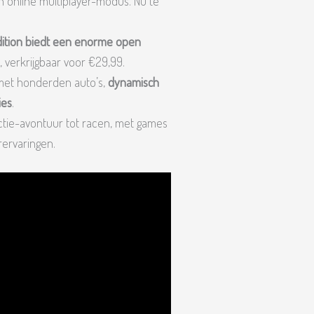
n online multiplayer-modus. Nu te
dition biedt een enorme open
, verkrijgbaar voor €29,99.
et honderden auto’s,
dynamisch
ies
.
actie-avontuur tot racen, met games
rervaringen.