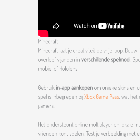
Minecraft
Minecraft laat je creativiteit de vrije loop. B
overleef vijanden in
verschillende spelmodi
. Sp
mobiel of Hololens.
Gebruik
in-app aankopen
om unieke skins en ui
spel is inbegrepen bij
Xbox Game Pass
, wat het
gamers.
Het ondersteunt online multiplayer en lokale mu
vrienden kunt spelen. Test je verbeelding met 