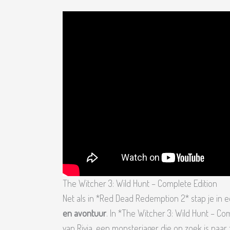
The Witcher 3: Wild Hunt – Complete Edition
Net als in *Red Dead Redemption 2* stap je in
en avontuur
. In *The Witcher 3: Wild Hunt – Com
van Rivia, een monsterjager die op zoek is naar 