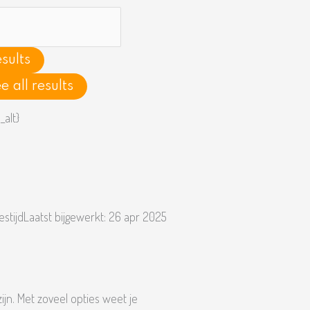
h
sults
e all results
estijd
Laatst bijgewerkt:
26 apr 2025
ijn. Met zoveel opties weet je