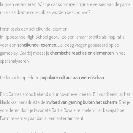
kunnen veranderen. Wist je dat sommige originele versies van de game
nu als zeldzame collectibles worden beschouwd?
Fortnite als een scheikunde-examen
In Tippecanoe High School gebruikte een leraar Fortnite als inspiratie
voor een
scheikunde-examen
. Je kreeg vragen gebaseerd op de
gameplay. Daarbij moest je
chemische reacties en elementen
in het
spel analyseren.
De leraar koppelde zo
populaire cultuur aan wetenschap
.
Epic Games stond bekend om innovatieve ideeën. Dit voorbeeld uit het
klaslokaal benadrukte de
invloed van gaming buiten het scherm
. Stel je
voor: leren door je favoriete Battle Royale te spelen! Het bewijst hoe
Fortnite verder gaat dan alleen entertainment.