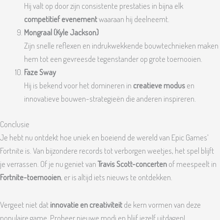
Hij valt op door zijn consistente prestaties in bijna elk
competitief evenement
waaraan hij deelneemt.
Mongraal (Kyle Jackson)
Zijn snelle reflexen en indrukwekkende bouwtechnieken maken
hem tot een gevreesde tegenstander op grote toernooien.
Faze Sway
Hij is bekend voor het domineren in
creatieve modus
en
innovatieve bouwen-strategieën die anderen inspireren.
Conclusie
Je hebt nu ontdekt hoe uniek en boeiend de wereld van Epic Games’
Fortnite is. Van bijzondere records tot verborgen weetjes, het spel blijft
je verrassen. Of je nu geniet van
Travis Scott-concerten
of meespeelt in
Fortnite-toernooien
, er is altijd iets nieuws te ontdekken.
Vergeet niet dat
innovatie en creativiteit
de kern vormen van deze
populaire game. Probeer nieuwe modi en blijf jezelf uitdagen!