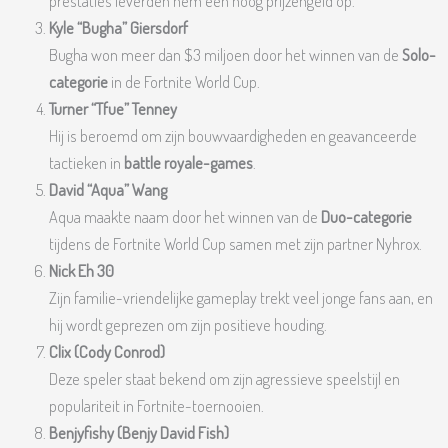
prestaties leverden hem een hoog prijzengeld op.
Kyle “Bugha” Giersdorf
Bugha won meer dan $3 miljoen door het winnen van de
Solo-
categorie
in de Fortnite World Cup.
Turner “Tfue” Tenney
Hij is beroemd om zijn bouwvaardigheden en geavanceerde
tactieken in
battle royale-games
.
David “Aqua” Wang
Aqua maakte naam door het winnen van de
Duo-categorie
tijdens de Fortnite World Cup samen met zijn partner Nyhrox.
Nick Eh 30
Zijn familie-vriendelijke gameplay trekt veel jonge fans aan, en
hij wordt geprezen om zijn positieve houding.
Clix (Cody Conrod)
Deze speler staat bekend om zijn agressieve speelstijl en
populariteit in Fortnite-toernooien.
Benjyfishy (Benjy David Fish)