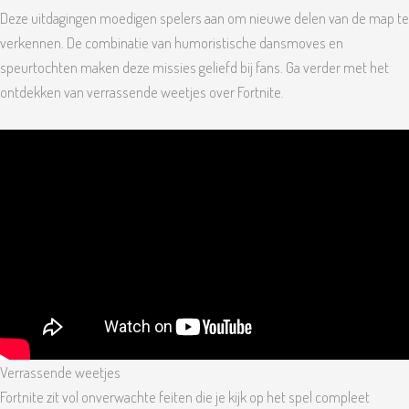
Deze uitdagingen moedigen spelers aan om nieuwe delen van de map te
verkennen. De combinatie van humoristische dansmoves en
speurtochten maken deze missies geliefd bij fans. Ga verder met het
ontdekken van verrassende weetjes over Fortnite.
Verrassende weetjes
Fortnite zit vol onverwachte feiten die je kijk op het spel compleet