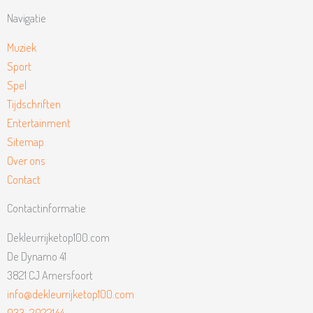
Navigatie
Muziek
Sport
Spel
Tijdschriften
Entertainment
Sitemap
Over ons
Contact
Contactinformatie
Dekleurrijketop100.com
De Dynamo 41
3821 CJ Amersfoort
info@dekleurrijketop100.com
033-2022144