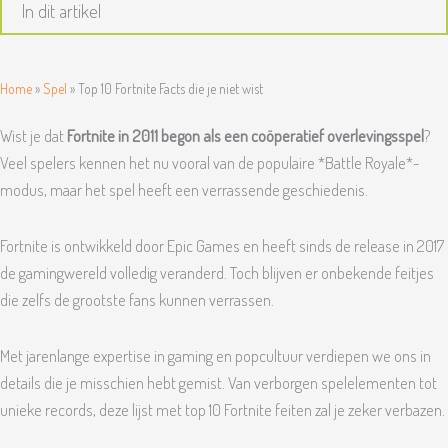
In dit artikel
Home
»
Spel
»
Top 10 Fortnite Facts die je niet wist
Wist je dat
Fortnite in 2011 begon als een coöperatief overlevingsspel
?
Veel spelers kennen het nu vooral van de populaire *Battle Royale*-
modus, maar het spel heeft een verrassende geschiedenis.
Fortnite is ontwikkeld door Epic Games en heeft sinds de release in 2017
de gamingwereld volledig veranderd. Toch blijven er onbekende feitjes
die zelfs de grootste fans kunnen verrassen.
Met jarenlange expertise in gaming en popcultuur verdiepen we ons in
details die je misschien hebt gemist. Van verborgen spelelementen tot
unieke records, deze lijst met top 10 Fortnite feiten zal je zeker verbazen.