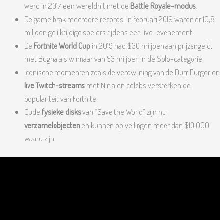
werd in 2017 een wereldhit met de
Battle Royale-modus
.
De game brak meerdere records. In februari 2019 waren er 10,8
miljoen gelijktijdige spelers tijdens een live-evenement.
De
Fortnite World Cup
in 2019 had $30 miljoen aan prijzengeld,
met Bugha als winnaar van $3 miljoen in de Solo-categorie.
Iconische momenten zoals de verdwijning van de Durr Burger en
live Twitch-streams
met Ninja en celebs versterken de
populariteit van Fortnite.
Oude
fysieke disks
van “Save the World” zijn nu
verzamelobjecten
en kunnen op veilingen meer dan $10.000
waard zijn.