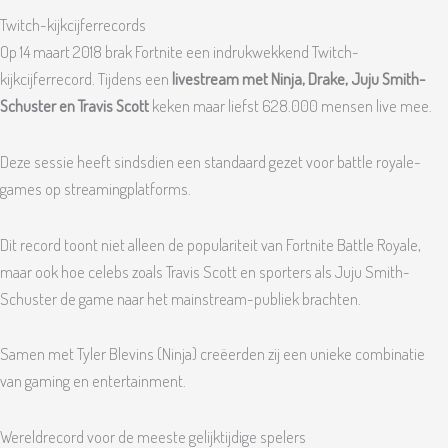
Twitch-kijkcijferrecords
Op 14 maart 2018 brak Fortnite een indrukwekkend Twitch-
kijkcijferrecord. Tijdens een
livestream met Ninja, Drake, Juju Smith-
Schuster en Travis Scott
keken maar liefst 628.000 mensen live mee.
Deze sessie heeft sindsdien een standaard gezet voor battle royale-
games op streamingplatforms.
Dit record toont niet alleen de populariteit van Fortnite Battle Royale,
maar ook hoe celebs zoals Travis Scott en sporters als Juju Smith-
Schuster de game naar het mainstream-publiek brachten.
Samen met Tyler Blevins (Ninja) creëerden zij een unieke combinatie
van gaming en entertainment.
Wereldrecord voor de meeste gelijktijdige spelers