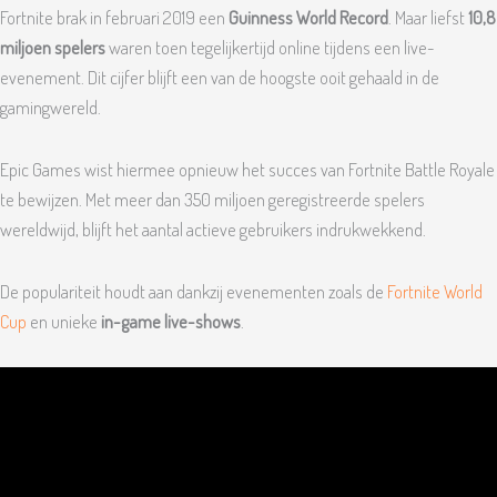
Fortnite brak in februari 2019 een
Guinness World Record
. Maar liefst
10,8
miljoen spelers
waren toen tegelijkertijd online tijdens een live-
evenement. Dit cijfer blijft een van de hoogste ooit gehaald in de
gamingwereld.
Epic Games wist hiermee opnieuw het succes van Fortnite Battle Royale
te bewijzen. Met meer dan 350 miljoen geregistreerde spelers
wereldwijd, blijft het aantal actieve gebruikers indrukwekkend.
De populariteit houdt aan dankzij evenementen zoals de
Fortnite World
Cup
en unieke
in-game live-shows
.