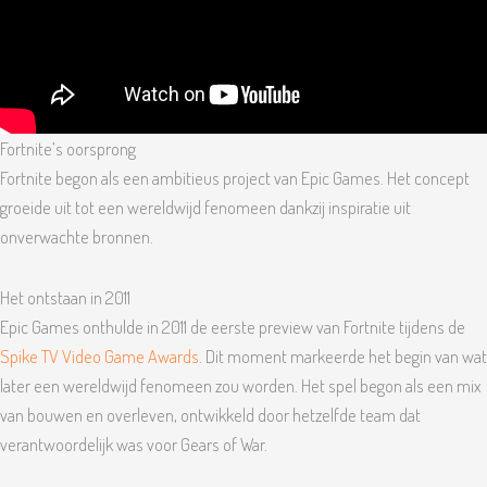
Fortnite’s oorsprong
Fortnite begon als een ambitieus project van Epic Games. Het concept
groeide uit tot een wereldwijd fenomeen dankzij inspiratie uit
onverwachte bronnen.
Het ontstaan in 2011
Epic Games onthulde in 2011 de eerste preview van Fortnite tijdens de
Spike TV Video Game Awards
. Dit moment markeerde het begin van wat
later een wereldwijd fenomeen zou worden. Het spel begon als een mix
van bouwen en overleven, ontwikkeld door hetzelfde team dat
verantwoordelijk was voor Gears of War.