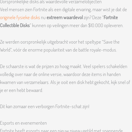
Oorspronkelijke disks als waardevolle verzamelobjecten
Veel mensen zien Fortnite als een digitale ervaring, maar wist je dat de
originele fysieke disks
nu
extreem waardevol
zijn? Deze “
Fortnite
Collectible Disks
” kunnen op veilingen meer dan $10.000 opleveren.
Ze werden oorspronkelijk uitgebracht voor het speltype “Save the
World”, vóór de enorme populariteit van de battle royale-modus.
De schaarste is wat de prijzen zo hoog maakt. Veel spelers schakelden
volledig over naar de online versie, waardoor deze items in handen
kwamen van verzamelaars. Als je ooit een disk hebt gekocht, kijk snel of
je er een hebt bewaard.
Dit kan zomaar een verborgen Fortnite-schat zijn!
Esports en evenementen
Fortnite heeft esports naar een nieuw niveau getild met spannende