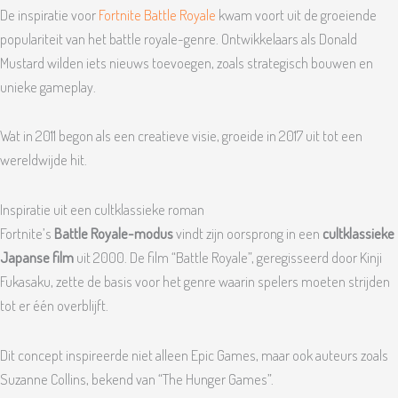
De inspiratie voor
Fortnite Battle Royale
kwam voort uit de groeiende
populariteit van het battle royale-genre. Ontwikkelaars als Donald
Mustard wilden iets nieuws toevoegen, zoals strategisch bouwen en
unieke gameplay.
Wat in 2011 begon als een creatieve visie, groeide in 2017 uit tot een
wereldwijde hit.
Inspiratie uit een cultklassieke roman
Fortnite’s
Battle Royale-modus
vindt zijn oorsprong in een
cultklassieke
Japanse film
uit 2000. De film “Battle Royale”, geregisseerd door Kinji
Fukasaku, zette de basis voor het genre waarin spelers moeten strijden
tot er één overblijft.
Dit concept inspireerde niet alleen Epic Games, maar ook auteurs zoals
Suzanne Collins, bekend van “The Hunger Games”.