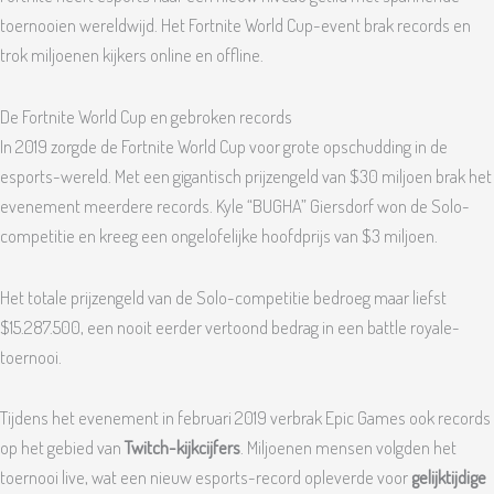
toernooien wereldwijd. Het Fortnite World Cup-event brak records en
trok miljoenen kijkers online en offline.
De Fortnite World Cup en gebroken records
In 2019 zorgde de Fortnite World Cup voor grote opschudding in de
esports-wereld. Met een gigantisch prijzengeld van $30 miljoen brak het
evenement meerdere records. Kyle “BUGHA” Giersdorf won de Solo-
competitie en kreeg een ongelofelijke hoofdprijs van $3 miljoen.
Het totale prijzengeld van de Solo-competitie bedroeg maar liefst
$15.287.500, een nooit eerder vertoond bedrag in een battle royale-
toernooi.
Tijdens het evenement in februari 2019 verbrak Epic Games ook records
op het gebied van
Twitch-kijkcijfers
. Miljoenen mensen volgden het
toernooi live, wat een nieuw esports-record opleverde voor
gelijktijdige