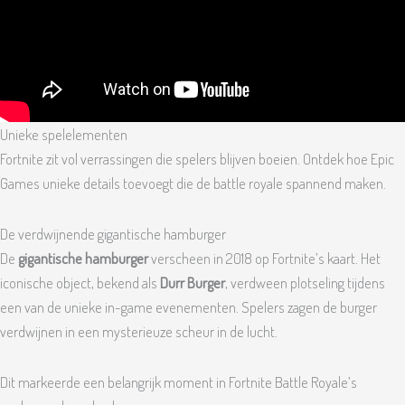
Unieke spelelementen
Fortnite zit vol verrassingen die spelers blijven boeien. Ontdek hoe Epic
Games unieke details toevoegt die de battle royale spannend maken.
De verdwijnende gigantische hamburger
De
gigantische hamburger
verscheen in 2018 op Fortnite’s kaart. Het
iconische object, bekend als
Durr Burger
, verdween plotseling tijdens
een van de unieke in-game evenementen. Spelers zagen de burger
verdwijnen in een mysterieuze scheur in de lucht.
Dit markeerde een belangrijk moment in Fortnite Battle Royale’s