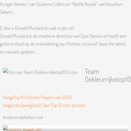
Hunger Games” van Suzanne Collins en “Battle Royale” van Koushun
Takami.
5. Wie is Donald Mustard en wat is zijn rol?
Donald Mustard is de creatieve directeur van Epic Games en heeft een
grote invloed op de ontwikkeling van Fortnite, inclusief Save the World
en nieuwe updates.
Team
Dekleurrijketop1
Vorige
Volgende
Vorige
Top 10 Fortnite Players van 2025
Volgende
Speelgoed 1 Jaar Top 10 voor peuters
Anderen bekeken ook