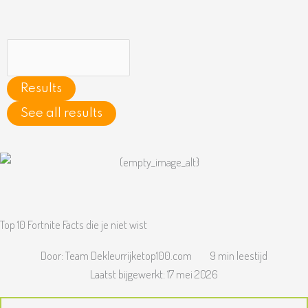
Ga
naar
de
Search
inhoud
...
Results
See all results
Main
Menu
Top 10 Fortnite Facts die je niet wist
Door:
Team Dekleurrijketop100.com
9 min leestijd
Laatst bijgewerkt:
17 mei 2026