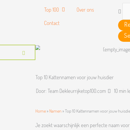
Searc
Top 100
Over ons
...
Contact
Re
Se
Top 10 Kattennamen voor jouw huisdier
Door:
Team Dekleurrijketop100.com
10 min l
Home
»
Namen
»
Top 10 Kattennamen voor jouw huisdi
Je zoekt waarschijnlijk een perfecte naam voor