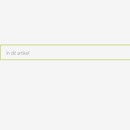
Ga
naar
de
inhoud
In dit artikel