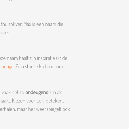
e thuisblijver, Max is een naam die
sdier.
e naam haalt zijn inspiratie uit de
rsonage
. Zo’n stoere kattennaam
en vaak net zo
ondeugend
zijn als
aakt. Kiezen voor Loki betekent
verhalen, maar het weerspiegelt ook