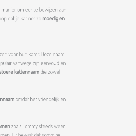
n manier om eer te bewijzen aan
oop dat je kat net zo
moedig en
ezen voor hun kater. Deze naam
populair vanwege zijn eenvoud en
stoere kattennaam
die zowel
tennaam
omdat het vriendelijk en
namen
zoals Tommy steeds weer
amen. Dit bewijst dat sommige