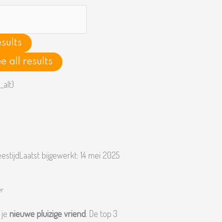
h
sults
e all results
eestijd
Laatst bijgewerkt:
14 mei 2025
er
 je
nieuwe pluizige vriend
. De top 3