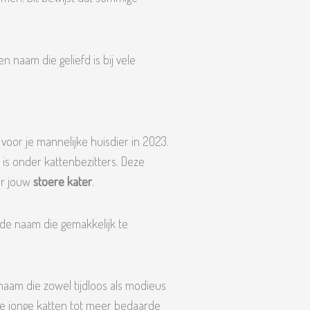
n naam die geliefd is bij vele
voor je mannelijke huisdier in 2023.
s onder kattenbezitters. Deze
or jouw
stoere kater
.
e naam die gemakkelijk te
naam die zowel tijdloos als modieus
else jonge katten tot meer bedaarde