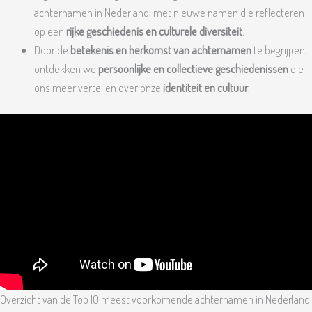
achternamen in Nederland, met nieuwe namen die reflecteren
op een
rijke geschiedenis en culturele diversiteit
.
Door de
betekenis en herkomst van achternamen
te begrijpen,
ontdekken we
persoonlijke en collectieve geschiedenissen
die
ons meer vertellen over onze
identiteit en cultuur
.
Overzicht van de Top 10 meest voorkomende achternamen in Nederland