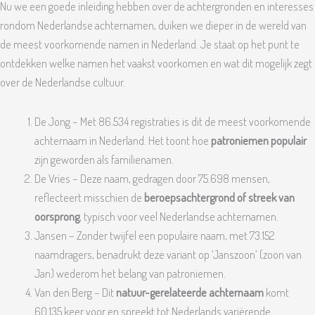
Nu we een goede inleiding hebben over de achtergronden en interesses
rondom Nederlandse achternamen, duiken we dieper in de wereld van
de meest voorkomende namen in Nederland. Je staat op het punt te
ontdekken welke namen het vaakst voorkomen en wat dit mogelijk zegt
over de Nederlandse cultuur.
De Jong – Met 86.534 registraties is dit de meest voorkomende
achternaam in Nederland. Het toont hoe
patroniemen populair
zijn geworden als familienamen.
De Vries – Deze naam, gedragen door 75.698 mensen,
reflecteert misschien de
beroepsachtergrond of streek van
oorsprong
, typisch voor veel Nederlandse achternamen.
Jansen – Zonder twijfel een populaire naam, met 73.152
naamdragers, benadrukt deze variant op ‘Janszoon’ (zoon van
Jan) wederom het belang van patroniemen.
Van den Berg – Dit
natuur-gerelateerde achternaam
komt
60.135 keer voor en spreekt tot Nederlands variërende