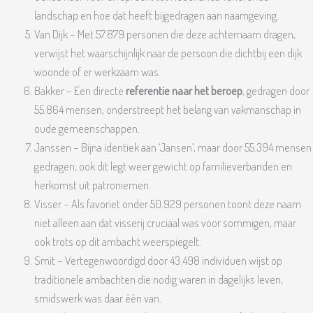
landschap en hoe dat heeft bijgedragen aan naamgeving.
Van Dijk – Met 57.879 personen die deze achternaam dragen,
verwijst het waarschijnlijk naar de persoon die dichtbij een dijk
woonde of er werkzaam was.
Bakker – Een directe
referentie naar het beroep
, gedragen door
55.864 mensen, onderstreept het belang van vakmanschap in
oude gemeenschappen.
Janssen – Bijna identiek aan ‘Jansen’, maar door 55.394 mensen
gedragen; ook dit legt weer gewicht op familieverbanden en
herkomst uit patroniemen.
Visser – Als favoriet onder 50.929 personen toont deze naam
niet alleen aan dat visserij cruciaal was voor sommigen, maar
ook trots op dit ambacht weerspiegelt.
Smit – Vertegenwoordigd door 43.498 individuen wijst op
traditionele ambachten die nodig waren in dagelijks leven;
smidswerk was daar één van.