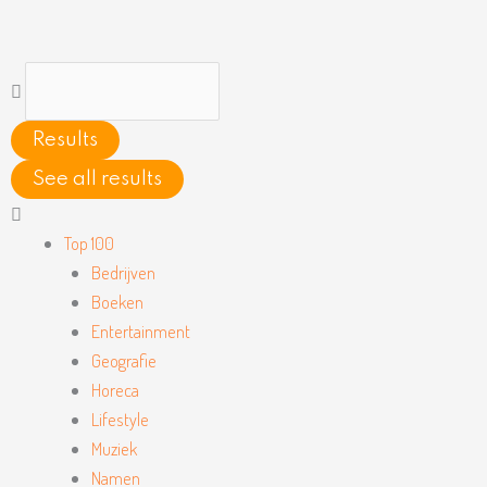
Ga
naar
de
Search
inhoud
...
Results
See all results
Main
Menu
Top 100
Bedrijven
Boeken
Entertainment
Geografie
Horeca
Lifestyle
Muziek
Namen