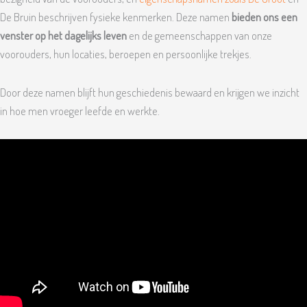
De Bruin beschrijven fysieke kenmerken. Deze namen
bieden ons een
venster op het dagelijks leven
en de gemeenschappen van onze
voorouders, hun locaties, beroepen en persoonlijke trekjes.
Door deze namen blijft hun geschiedenis bewaard en krijgen we inzicht
in hoe men vroeger leefde en werkte.