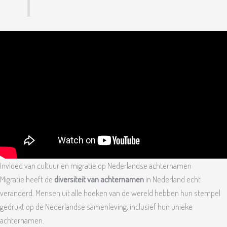
Invloed van cultuur en migratie op Nederlandse achternamen
Migratie heeft de
diversiteit van achternamen
in Nederland echt
veranderd. Mensen uit alle hoeken van de wereld hebben hun stempel
gedrukt op de Nederlandse samenleving, inclusief hun unieke
achternamen.