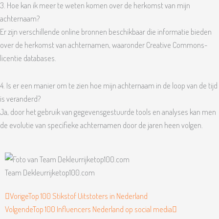
3. Hoe kan ik meer te weten komen over de herkomst van mijn
achternaam?
Er zijn verschillende online bronnen beschikbaar die informatie bieden
over de herkomst van achternamen, waaronder Creative Commons-
licentie databases.
4. Is er een manier om te zien hoe mijn achternaam in de loop van de tijd
is veranderd?
Ja, door het gebruik van gegevensgestuurde tools en analyses kan men
de evolutie van specifieke achternamen door de jaren heen volgen.
Team Dekleurrijketop100.com
Vorige
Volgende
Vorige
Top 100 Stikstof Uitstoters in Nederland
Volgende
Top 100 Influencers Nederland op social media