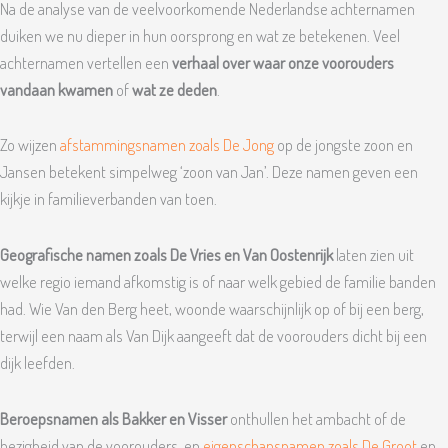
Na de analyse van de veelvoorkomende Nederlandse achternamen
duiken we nu dieper in hun oorsprong en wat ze betekenen. Veel
achternamen vertellen een
verhaal over waar onze voorouders
vandaan kwamen
of
wat ze deden
.
Zo wijzen
afstammingsnamen zoals De Jong
op de jongste zoon en
Jansen betekent simpelweg ‘zoon van Jan’. Deze namen geven een
kijkje in familieverbanden van toen.
Geografische namen zoals De Vries en Van Oostenrijk
laten zien uit
welke regio iemand afkomstig is of naar welk gebied de familie banden
had. Wie Van den Berg heet, woonde waarschijnlijk op of bij een berg,
terwijl een naam als Van Dijk aangeeft dat de voorouders dicht bij een
dijk leefden.
Beroepsnamen als Bakker en Visser
onthullen het ambacht of de
bezigheid van de voorouders, en
eigenschapsnamen zoals De Groot
en