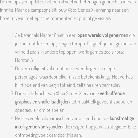
De multiplayer updates hebben al veel verbeteringen gebracht aan Halo
Infinite. Maar de campagne tilt jouw Xbox Series X-ervaring naar een
hoger niveau met epische momenten en prachtige visuals.
Je begint als Master Chief in een
open wereld vol geheimen
die
je kunt ontdekken op je eigen tempo. Dit geeft je het gevoel van
vrijheid zoals in andere top open-world games zoals Forza
Horizon 5.
De verhaallijn zit vol emotionele wendingen en diepe
personages, waardoor elke missie betekenis krijgt. Het verhaal
blijft boeiend van begin tot eind, zelfs na uren gameplay.
Dankzij de kracht van Xbox Series X ervaar je
verbluffende
graphics en snelle laadtijden
. Dit maakt elk gevecht soepel en
spectaculair om te spelen.
Missies voelen dynamisch en verrassend door de
kunstmatige
intelligentie van vijanden
, die reageert op jouw strategieën. Elke
ontmoeting voelt daardoor fris aan.