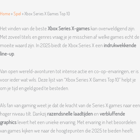
Home
»
Spel
»
Xbox Series X Games Top 10
Het vinden van de beste
Xbox Series X-games
kan overweldigend zijn.
Met zoveel titels en genres vraag je je misschien af welke games echt de
moeite waard zijn. In 2025 biedt de Xbox Series X een
indrukwekkende
line-up
.
Van open wereld-avonturen tot intense actie en co-op-ervaringen, er is
voor ieder wat wils. Deze lijst van “Xbox Series X Games Top 10” helpt je
om je tijd en geld goed te besteden.
Als fan van gaming weet je dat de kracht van de Series X games naar een
hoger niveau tilt. Dankzij
razendsnelle laadtijden
en
verbluffende
graphics
levert het een unieke ervaring. Met ervaring in het beoordelen
van games kijken we naar de hoogtepunten die 2025 te bieden heeft.