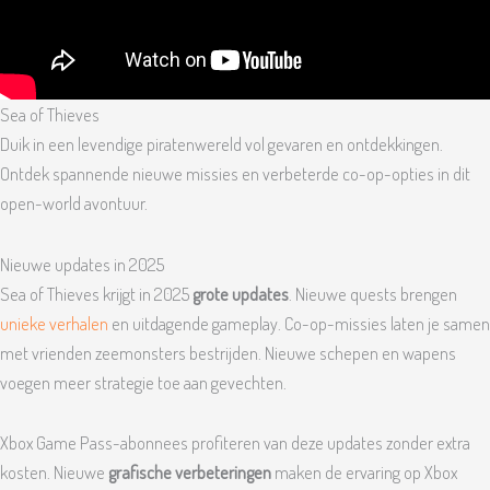
Sea of Thieves
Duik in een levendige piratenwereld vol gevaren en ontdekkingen.
Ontdek spannende nieuwe missies en verbeterde co-op-opties in dit
open-world avontuur.
Nieuwe updates in 2025
Sea of Thieves krijgt in 2025
grote updates
. Nieuwe quests brengen
unieke verhalen
en uitdagende gameplay. Co-op-missies laten je samen
met vrienden zeemonsters bestrijden. Nieuwe schepen en wapens
voegen meer strategie toe aan gevechten.
Xbox Game Pass-abonnees profiteren van deze updates zonder extra
kosten. Nieuwe
grafische verbeteringen
maken de ervaring op Xbox