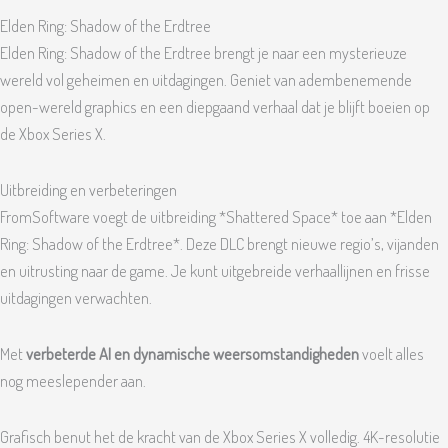
Elden Ring: Shadow of the Erdtree
Elden Ring: Shadow of the Erdtree brengt je naar een mysterieuze
wereld vol geheimen en uitdagingen. Geniet van adembenemende
open-wereld graphics en een diepgaand verhaal dat je blijft boeien op
de Xbox Series X.
Uitbreiding en verbeteringen
FromSoftware voegt de uitbreiding *Shattered Space* toe aan *Elden
Ring: Shadow of the Erdtree*. Deze DLC brengt nieuwe regio’s, vijanden
en uitrusting naar de game. Je kunt uitgebreide verhaallijnen en frisse
uitdagingen verwachten.
Met
verbeterde AI en dynamische weersomstandigheden
voelt alles
nog meeslepender aan.
Grafisch benut het de kracht van de Xbox Series X volledig. 4K-resolutie