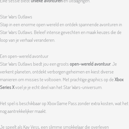
Elke sessie biedt
unieke avonturen
en uitdagingen.
Star Wars Outlaws
Stap in een enorme open wereld en ontdek spannende avonturen in
Star Wars Outlaws. Beleef intense gevechten en maak keuzes die de
loop van je verhaal veranderen.
Een open-wereld avontuur
Star Wars Outlaws biedt jou een groots
open-wereld avontuur
. Je
verkent planeten, ontdekt verborgen geheimen en kiest diverse
manieren om missies te voltooien. Met prachtige graphics op de
Xbox
Series X
voel je je echt deel van het Star Wars-universum.
Het spel is beschikbaar op Xbox Game Pass zonder extra kosten, wat het
nog aantrekkelijker maakt.
Je speelt als Kay Vess, een slimme smokkelaar die overleven