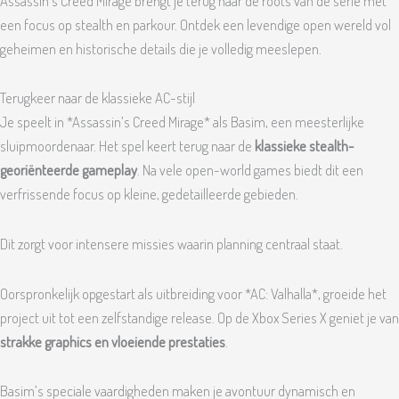
Assassin’s Creed Mirage brengt je terug naar de roots van de serie met
een focus op stealth en parkour. Ontdek een levendige open wereld vol
geheimen en historische details die je volledig meeslepen.
Terugkeer naar de klassieke AC-stijl
Je speelt in *Assassin’s Creed Mirage* als Basim, een meesterlijke
sluipmoordenaar. Het spel keert terug naar de
klassieke stealth-
georiënteerde gameplay
. Na vele open-world games biedt dit een
verfrissende focus op kleine, gedetailleerde gebieden.
Dit zorgt voor intensere missies waarin planning centraal staat.
Oorspronkelijk opgestart als uitbreiding voor *AC: Valhalla*, groeide het
project uit tot een zelfstandige release. Op de Xbox Series X geniet je van
strakke graphics en vloeiende prestaties
.
Basim’s speciale vaardigheden maken je avontuur dynamisch en