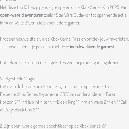
Met deze top 10 heb jij genoeg te spelen op je Xbox Series X in 2025. Van
open-wereld avonturen
zoals *Star Wars Outlaws* tot spannende actie
in *Alan Wake 2*, er is iets voor iedere gamer.
Probeer nieuwe titels via de Xbox Game Pass en ontdek jouw favorieten.
Je console benut je pas echt met deze
indrukwekkende games
!
Ontdek ook de top 10 cricket goksites voor nog meer gamingplezier.
Veelgestelde Vragen
1. Wat zijn de beste Xbox Series X-games om te spelen in 2025?
De beste Xbox Series X-games in 2025 zijn onder andere **Forza
Horizon 5**, **Halo Infinite**, **Elden Ring**, **Alan Wake 2** en **Call
of Duty: Black Ops 6**.
2. Zijn open-world games beschikbaar op de Xbox Series X?