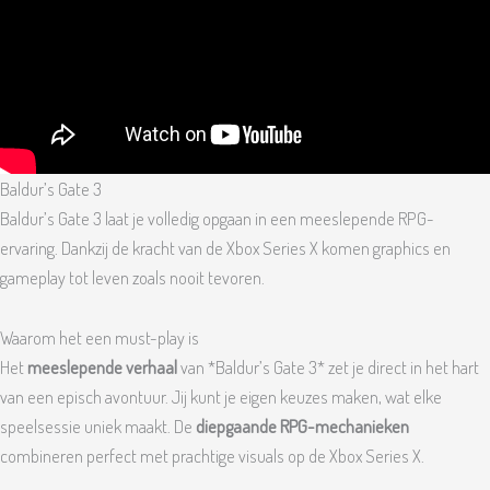
Baldur’s Gate 3
Baldur’s Gate 3 laat je volledig opgaan in een meeslepende RPG-
ervaring. Dankzij de kracht van de Xbox Series X komen graphics en
gameplay tot leven zoals nooit tevoren.
Waarom het een must-play is
Het
meeslepende verhaal
van *Baldur’s Gate 3* zet je direct in het hart
van een episch avontuur. Jij kunt je eigen keuzes maken, wat elke
speelsessie uniek maakt. De
diepgaande RPG-mechanieken
combineren perfect met prachtige visuals op de Xbox Series X.