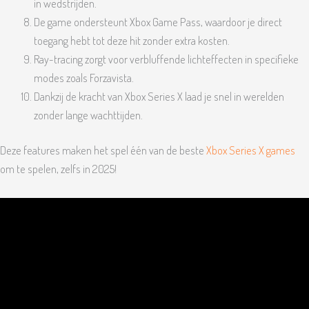
in wedstrijden.
De game ondersteunt Xbox Game Pass, waardoor je direct
toegang hebt tot deze hit zonder extra kosten.
Ray-tracing zorgt voor verbluffende lichteffecten in specifieke
modes zoals Forzavista.
Dankzij de kracht van Xbox Series X laad je snel in werelden
zonder lange wachttijden.
Deze features maken het spel één van de beste
Xbox Series X games
om te spelen, zelfs in 2025!