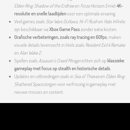
Elden Ring: Shadow of the Erdtree
en
Forza Horizon 5
met
4K-
resolutie en snelle laadtijden
voor een optimale ervaring.
Veel games zoals
Star Wars Outlaws
,
Hi-Fi Rush
en
Halo Infinite
zijn beschikbaar via
Xbox Game Pass
zonder extra kosten.
Grafische verbeteringen, zoals ray tracing en 60fps
, maken
visuele details levensecht in titels zoals
Resident Evil 4 Remake
en
Alan Wake 2
.
Spellen zoals
Assassin’s Creed Mirage
richten zich op
klassieke
gameplay met focus op stealth en historische details
.
Updates en uitbreidingen zoals in
Sea of Thieves
en
Elden Ring:
Shattered Space
zorgen voor verfrissing in gameplay met
nieuwe missies en content.