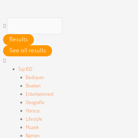
Ga
naar
de
Search
inhoud
...
Results
See all results
Main
Menu
Top 100
Bedrijven
Boeken
Entertainment
Geografie
Horeca
Lifestyle
Muziek
Namen