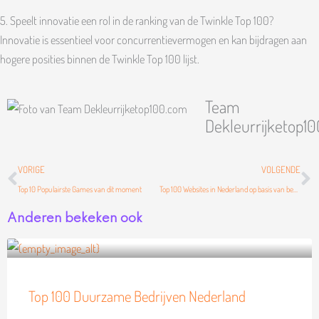
5. Speelt innovatie een rol in de ranking van de Twinkle Top 100?
Innovatie is essentieel voor concurrentievermogen en kan bijdragen aan
hogere posities binnen de Twinkle Top 100 lijst.
Team
Dekleurrijketop1
Vorige
Vo
VORIGE
VOLGENDE
Top 10 Populairste Games van dit moment
Top 100 Websites in Nederland op basis van bezoek
Anderen bekeken ook
Top 100 Duurzame Bedrijven Nederland