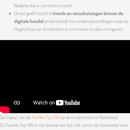
Nederlandse e-commerce markt.
De lijst geeft inzicht in
trends en verschuivingen binnen de
digitale handel
en beïnvloedt hoe onderwijsinstellingen zoals de
Hogeschool van Amsterdam e-commerce studies vormgeven.
De impact van de
Twinkle Top 100
op de e-commerce in Nederland
De Twinkle Top 100 is niet zomaar een lijst; het vormt een barometer voor