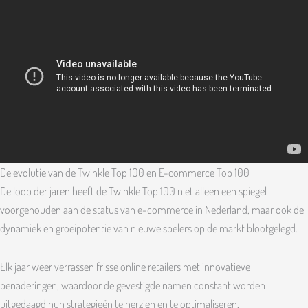
De evolutie van de Twinkle Top 100 en E-commerce Top 100
De loop der jaren heeft de Twinkle Top 100 niet alleen een spiegel
voorgehouden aan de status van e-commerce in Nederland, maar ook de
dynamiek en groeipotentie van nieuwe spelers op de markt blootgelegd.
Elk jaar weer verrassen frisse online retailers met innovatieve
benaderingen, waardoor de gevestigde namen constant worden
uitgedaagd hun strategieën te herzien en te optimaliseren.