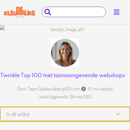
Ga
Main
Search
naar
Menu
...
de
inhoud
Twinkle Top 100 met toonaangevende webshops
Door:
Team Dekleurrijketop100.com
10 min leestijd
Laatst bijgewerkt:
04 mei 2025
In dit artikel