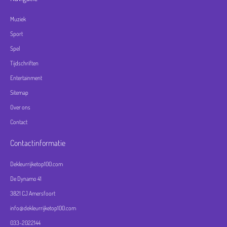
Muziek
Sport
Spel
Tijdschriften
Entertainment
Sitemap
Over ons
Contact
Contactinformatie
Dekleurrijketop100.com
De Dynamo 41
3821 CJ Amersfoort
info@dekleurrijketop100.com
033-2022144