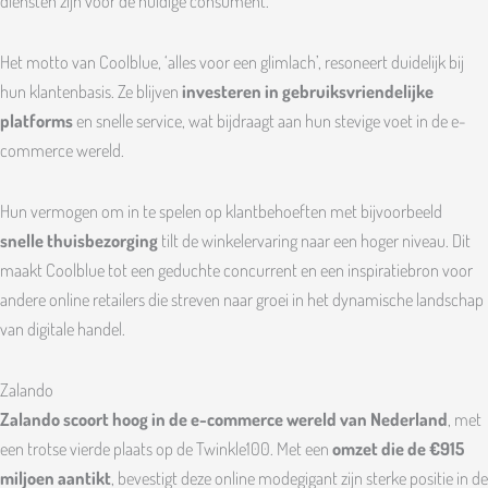
diensten zijn voor de huidige consument.
Het motto van Coolblue, ‘alles voor een glimlach’, resoneert duidelijk bij
hun klantenbasis. Ze blijven
investeren in gebruiksvriendelijke
platforms
en snelle service, wat bijdraagt aan hun stevige voet in de e-
commerce wereld.
Hun vermogen om in te spelen op klantbehoeften met bijvoorbeeld
snelle thuisbezorging
tilt de winkelervaring naar een hoger niveau. Dit
maakt Coolblue tot een geduchte concurrent en een inspiratiebron voor
andere online retailers die streven naar groei in het dynamische landschap
van digitale handel.
Zalando
Zalando scoort hoog in de e-commerce wereld van Nederland
, met
een trotse vierde plaats op de Twinkle100. Met een
omzet die de €915
miljoen aantikt
, bevestigt deze online modegigant zijn sterke positie in de