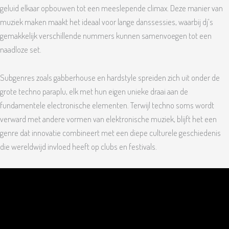
geluid elkaar opbouwen tot een meeslepende climax. Deze manier van
muziek maken maakt het ideaal voor lange danssessies, waarbij dj’s
gemakkelijk verschillende nummers kunnen samenvoegen tot een
naadloze set.
Subgenres zoals gabberhouse en hardstyle spreiden zich uit onder de
grote techno paraplu, elk met hun eigen unieke draai aan de
fundamentele electronische elementen. Terwijl techno soms wordt
verward met andere vormen van elektronische muziek, blijft het een
genre dat innovatie combineert met een diepe culturele geschiedenis
die wereldwijd invloed heeft op clubs en festivals.