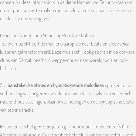
dansen. Na deze intense duik in de diepe klanken van Techno, staan we
op het punt kennis te maken met enkele van de belangrijkste artiesten
die deze scène vormgeven.
De invloed van Techno Muziek op Populaire Cultuur
Techno muziek heeft de manier waarop we naar beats en electronica
luisteren getransformeerd. Deze muziekstijl, ooit geboren in de donkere
clubs van Detroit, heeft zijn weg gevonden naar wereldpodia en top-
hitlijsten.
Zijn
aanstekelijke ritmes en hypnotiserende melodieën
spreken tot de
verbeelding van jongeren over de hele wereld. Dansvloeren vullen zich
met enthousiastelingen, klaar om te bewegen op de syncopische beats
van techno tracks.
Invloeden van het genre zie je terug in popmuziek, mode en zelfs film.
Artiesten zoals Andre Young hebben het geluid van techno gebruikt om