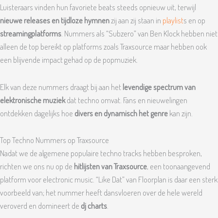
Luisteraars vinden hun favoriete beats steeds opnieuw uit, terwijl
nieuwe releases en tijdloze hymnen
zij aan zij staan in
playlist
s en op
streamingplatforms
. Nummers als “Subzero” van Ben Klock hebben niet
alleen de top bereikt op platforms zoals Traxsource maar hebben ook
een blijvende impact gehad op de popmuziek.
Elk van deze nummers draagt bij aan het
levendige spectrum van
elektronische muziek
dat techno omvat. Fans en nieuwelingen
ontdekken dagelijks hoe
divers en dynamisch het genre
kan zijn.
Top Techno Nummers op Traxsource
Nadat we de algemene populaire techno tracks hebben besproken,
richten we ons nu op de
hitlijsten van Traxsource
, een toonaangevend
platform voor electronic music. “Like Dat” van Floorplan is daar een sterk
voorbeeld van; het nummer heeft dansvloeren over de hele wereld
veroverd en domineert de
dj charts
.