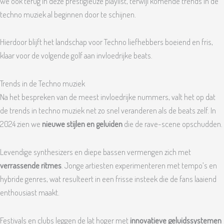
we ook terug in deze prestigieuze playlist, terwijl komende trends in de
techno muziek al beginnen door te schijnen.
Hierdoor blijft het landschap voor Techno liefhebbers boeiend en fris,
klaar voor de volgende golf aan invloedrijke beats.
Trends in de Techno muziek
Na het bespreken van de meest invloedrijke nummers, valt het op dat
de trends in techno muziek net zo snel veranderen als de beats zelf. In
2024 zien we
nieuwe stijlen en geluiden
die de rave-scene opschudden.
Levendige synthesizers en diepe bassen vermengen zich met
verrassende ritmes
. Jonge artiesten experimenteren met tempo’s en
hybride genres, wat resulteert in een frisse insteek die de fans laaiend
enthousiast maakt.
Festivals en clubs leggen de lat hoger met
innovatieve geluidssystemen