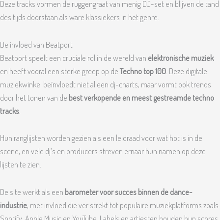
Deze tracks vormen de ruggengraat van menig DJ-set en blijven de tand
des tijds doorstaan als ware klassiekers in het genre.
De invloed van Beatport
Beatport speelt een cruciale rol in de wereld van
elektronische muziek
en heeft vooral een sterke greep op de
Techno top 100
. Deze digitale
muziekwinkel beïnvloedt niet alleen dj-charts, maar vormt ook trends
door het tonen van de
best verkopende en meest gestreamde techno
tracks
.
Hun ranglijsten worden gezien als een leidraad voor wat hot is in de
scene, en vele dj’s en producers streven ernaar hun namen op deze
lijsten te zien.
De site werkt als een
barometer voor succes binnen de dance-
industrie
, met invloed die ver strekt tot populaire muziekplatforms zoals
Spotify, Apple Music en YouTube. Labels en artiesten houden hun scores