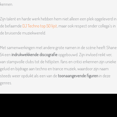
kennen.
Zijn talent en harde werk hebben hem niet alleen een plek opgeleverd in
de befaamde
DJ Techno top 50 lijst
, maar ook respect onder collega’s in
de bruisende muziekwereld.
Met samenwerkingen met andere grote namen in de scène heeft Shane
54 een
indrukwekkende discografie
opgebouwd. Zijn invloed reikt ver,
van stampvolle clubs tot de hitlijsten. Fans en critici erkennen zijn unieke
geluid en bijdrage aan techno en trance muziek, waardoor zijn naam
steeds weer opduikt als een van de
toonaangevende figuren
in deze
genres.