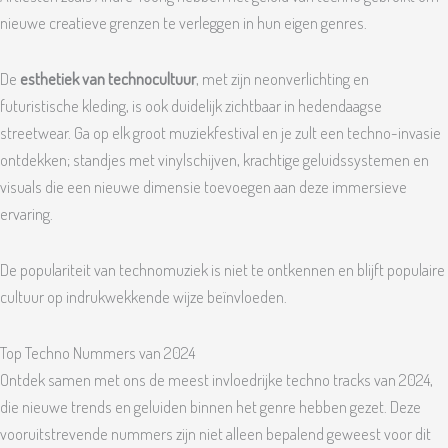
nieuwe creatieve grenzen te verleggen in hun eigen genres.
De
esthetiek van technocultuur
, met zijn neonverlichting en
futuristische kleding, is ook duidelijk zichtbaar in hedendaagse
streetwear. Ga op elk groot muziekfestival en je zult een techno-invasie
ontdekken; standjes met vinylschijven, krachtige geluidssystemen en
visuals die een nieuwe dimensie toevoegen aan deze immersieve
ervaring.
De populariteit van technomuziek is niet te ontkennen en blijft populaire
cultuur op indrukwekkende wijze beïnvloeden.
Top Techno Nummers van 2024
Ontdek samen met ons de meest invloedrijke techno tracks van 2024,
die nieuwe trends en geluiden binnen het genre hebben gezet. Deze
vooruitstrevende nummers zijn niet alleen bepalend geweest voor dit