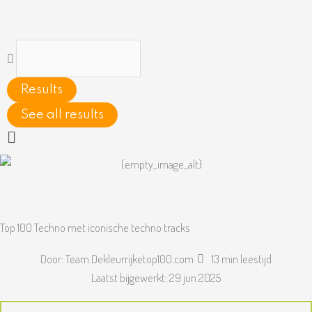
Ga
naar
de
Search
inhoud
...
Results
See all results
Main
Menu
Top 100 Techno met iconische techno tracks
Door:
Team Dekleurrijketop100.com
13 min leestijd
Laatst bijgewerkt:
29 jun 2025