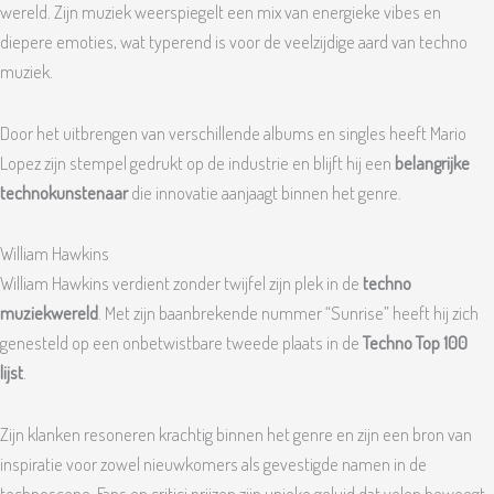
wereld. Zijn muziek weerspiegelt een mix van energieke vibes en
diepere emoties, wat typerend is voor de veelzijdige aard van techno
muziek.
Door het uitbrengen van verschillende albums en singles heeft Mario
Lopez zijn stempel gedrukt op de industrie en blijft hij een
belangrijke
technokunstenaar
die innovatie aanjaagt binnen het genre.
William Hawkins
William Hawkins verdient zonder twijfel zijn plek in de
techno
muziekwereld
. Met zijn baanbrekende nummer “Sunrise” heeft hij zich
genesteld op een onbetwistbare tweede plaats in de
Techno Top 100
lijst
.
Zijn klanken resoneren krachtig binnen het genre en zijn een bron van
inspiratie voor zowel nieuwkomers als gevestigde namen in de
technoscene. Fans en critici prijzen zijn unieke geluid dat velen beweegt