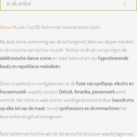
In dit artikel
Home
»
Muziek
»
Top 100 Techno met iconische techno tracks
Na deze korte verkenning van de achtergrond, laten we dieper induiken
in de essentie van techno muziek. Techno vindt zijn oorsprong in de
elektronische dance scene
en staat bekend om zijn
hypnotiserende
beats en repetitieve melodieën
.
Deze muziekstijl is voortgekomen uit de
fusie van synthpop, electro en
housemuziek
, waarbij vooral in
Detroit, Amerika, pionierwerk
werd
verricht. Het ritme is vaak snel en wordt gedomineerd door
bassdrums
op elke tel van de maat
, terwijl
synthesizers en drummachines
het
kenmerkende geluid vormgeven.
Fans herkennen techno aan de dynamische structuur waarbij lagen van