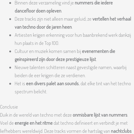
Binnen deze verzameling vind je
nummers die iedere
dancefloor doen opleven
.
Deze tracks zijn niet alleen maar geluid; ze
vertellen het verhaal
van techno door de jaren heen
.
Artiesten krijgen erkenning voor hun baanbrekend werk dankzij
hun plaats in de Top 100.
Cultuur en muziek komen samen bij
evenementen die
geïnspireerd zijn door deze prestigieuze lijst
.
Nieuwe talenten schitteren naast gevestigde namen, waarbij
beiden de eer krijgen die ze verdienen.
Het is
een divers palet aan sounds
, dat elke tint van het techno
spectrum belicht.
Conclusie
Duik in de wereld van techno met deze
onmisbare lijst van nummers
.
Voel de
energie en het ritme
dat techno definieert en verbindt je met
liefhebbers wereldwijd. Deze tracks vormen de hartslag van
nachtclubs