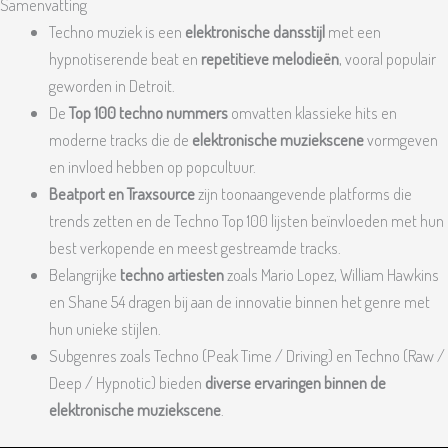
Samenvatting
Techno muziek is een
elektronische dansstijl
met een
hypnotiserende beat en
repetitieve melodieën
, vooral populair
geworden in Detroit.
De
Top 100 techno nummers
omvatten klassieke hits en
moderne tracks die de
elektronische muziekscene
vormgeven
en invloed hebben op popcultuur.
Beatport en Traxsource
zijn toonaangevende platforms die
trends zetten en de Techno Top 100 lijsten beïnvloeden met hun
best verkopende en meest gestreamde tracks.
Belangrijke
techno artiesten
zoals Mario Lopez, William Hawkins
en Shane 54 dragen bij aan de innovatie binnen het genre met
hun unieke stijlen.
Subgenres zoals Techno (Peak Time / Driving) en Techno (Raw /
Deep / Hypnotic) bieden
diverse ervaringen binnen de
elektronische muziekscene
.