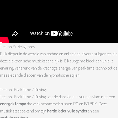
Techno Muziekgenres
Duik dieper in de wereld van techno en ontdek de diverse subgenres die
deze elektronische muziekscene rijk is. Elk subgenre biedt een unieke
ervaring, variërend van de krachtige energie van peak time techno tot de
meeslepende diepten van de hypnotische stijlen.
Techno (Peak Time / Driving)
Techno (Peak Time / Driving) zet de dansvloer in vuur en vlam met een
energiek tempo
dat vaak schommelt tussen 120 en 150 BPM. Deze
muziek staat bekend om zijn
harde kicks
,
vuile synths
en een
onstuitbare drive
.