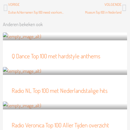
Vorige
Vo
VORIGE
VOLGENDE
Duitse Achternamen Top 100 meest voorkomende namen
Museum Top 100 in Nederland
Anderen bekeken ook
Q Dance Top 100 met hardstyle anthems
Radio NL Top 100 met Nederlandstalige hits
Radio Veronica Top 100 Aller Tijden overzicht