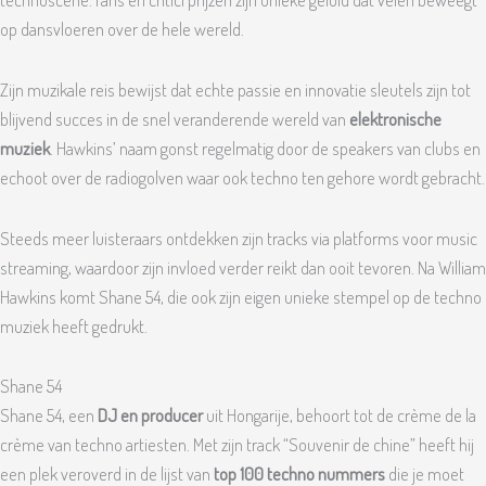
op dansvloeren over de hele wereld.
Zijn muzikale reis bewijst dat echte passie en innovatie sleutels zijn tot
blijvend succes in de snel veranderende wereld van
elektronische
muziek
. Hawkins’ naam gonst regelmatig door de speakers van clubs en
echoot over de radiogolven waar ook techno ten gehore wordt gebracht.
Steeds meer luisteraars ontdekken zijn tracks via platforms voor music
streaming, waardoor zijn invloed verder reikt dan ooit tevoren. Na William
Hawkins komt Shane 54, die ook zijn eigen unieke stempel op de techno
muziek heeft gedrukt.
Shane 54
Shane 54, een
DJ en producer
uit Hongarije, behoort tot de crème de la
crème van techno artiesten. Met zijn track “Souvenir de chine” heeft hij
een plek veroverd in de lijst van
top 100 techno nummers
die je moet