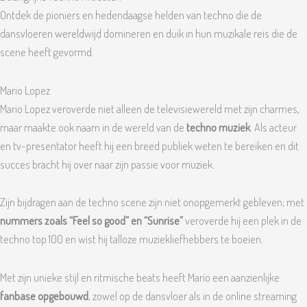
Ontdek de pioniers en hedendaagse helden van techno die de
dansvloeren wereldwijd domineren en duik in hun muzikale reis die de
scene heeft gevormd.
Mario Lopez
Mario Lopez veroverde niet alleen de televisiewereld met zijn charmes,
maar maakte ook naam in de wereld van de
techno muziek
. Als acteur
en tv-presentator heeft hij een breed publiek weten te bereiken en dit
succes bracht hij over naar zijn passie voor muziek.
Zijn bijdragen aan de techno scene zijn niet onopgemerkt gebleven; met
nummers zoals “Feel so good” en “Sunrise”
veroverde hij een plek in de
techno top 100 en wist hij talloze muziekliefhebbers te boeien.
Met zijn unieke stijl en ritmische beats heeft Mario een aanzienlijke
fanbase opgebouwd
, zowel op de dansvloer als in de online streaming