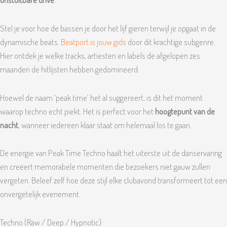
Stel je voor hoe de bassen je door het lijf gieren terwijl je opgaat in de
dynamische beats.
Beatport is jouw gids
door dit krachtige subgenre.
Hier ontdek je welke tracks, artiesten en labels de afgelopen zes
maanden de hitlijsten hebben gedomineerd.
Hoewel de naam ‘peak time’ het al suggereert, is dit het moment
waarop techno echt piekt. Het is perfect voor het
hoogtepunt van de
nacht
, wanneer iedereen klaar staat om helemaal los te gaan.
De energie van Peak Time Techno haalt het uiterste uit de danservaring
en creëert memorabele momenten die bezoekers niet gauw zullen
vergeten. Beleef zelf hoe deze stijl elke clubavond transformeert tot een
onvergetelijk evenement.
Techno (Raw / Deep / Hypnotic)