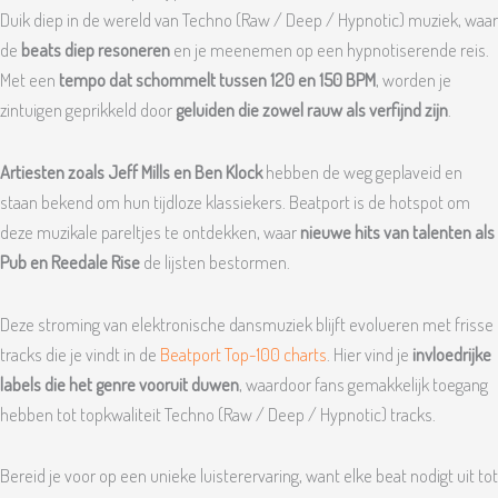
Duik diep in de wereld van Techno (Raw / Deep / Hypnotic) muziek, waar
de
beats diep resoneren
en je meenemen op een hypnotiserende reis.
Met een
tempo dat schommelt tussen 120 en 150 BPM
, worden je
zintuigen geprikkeld door
geluiden die zowel rauw als verfijnd zijn
.
Artiesten zoals Jeff Mills en Ben Klock
hebben de weg geplaveid en
staan bekend om hun tijdloze klassiekers. Beatport is de hotspot om
deze muzikale pareltjes te ontdekken, waar
nieuwe hits van talenten als
Pub en Reedale Rise
de lijsten bestormen.
Deze stroming van elektronische dansmuziek blijft evolueren met frisse
tracks die je vindt in de
Beatport Top-100 charts
. Hier vind je
invloedrijke
labels die het genre vooruit duwen
, waardoor fans gemakkelijk toegang
hebben tot topkwaliteit Techno (Raw / Deep / Hypnotic) tracks.
Bereid je voor op een unieke luisterervaring, want elke beat nodigt uit tot