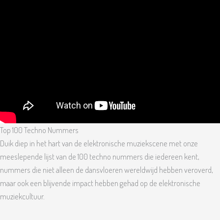
Top 100 Techno Nummers
Duik diep in het hart van de elektronische muziekscene met onze
meeslepende lijst van de 100 techno nummers die iedereen kent,
nummers die niet alleen de dansvloeren wereldwijd hebben veroverd,
maar ook een blijvende impact hebben gehad op de elektronische
muziekcultuur.