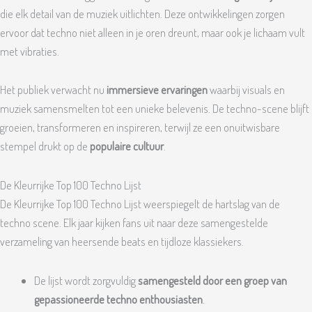
die elk detail van de muziek uitlichten. Deze ontwikkelingen zorgen
ervoor dat techno niet alleen in je oren dreunt, maar ook je lichaam vult
met vibraties.
Het publiek verwacht nu
immersieve ervaringen
waarbij visuals en
muziek samensmelten tot een unieke belevenis. De techno-scene blijft
groeien, transformeren en inspireren, terwijl ze een onuitwisbare
stempel drukt op de
populaire cultuur
.
De Kleurrijke Top 100 Techno Lijst
De Kleurrijke Top 100 Techno Lijst weerspiegelt de hartslag van de
techno scene. Elk jaar kijken fans uit naar deze samengestelde
verzameling van heersende beats en tijdloze klassiekers.
De lijst wordt zorgvuldig
samengesteld door een groep van
gepassioneerde techno enthousiasten
.