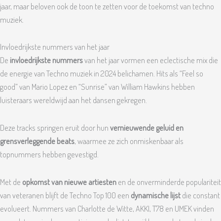
jaar, maar beloven ook de toon te zetten voor de toekomst van techno
muziek.
Invloedrijkste nummers van het jaar
De
invloedrijkste nummers
van het jaar vormen een eclectische mix die
de energie van Techno muziek in 2024 belichamen. Hits als “Feel so
good” van Mario Lopez en “Sunrise” van William Hawkins hebben
luisteraars wereldwijd aan het dansen gekregen.
Deze tracks springen eruit door hun
vernieuwende geluid en
grensverleggende beats
, waarmee ze zich onmiskenbaar als
topnummers hebben gevestigd.
Met de
opkomst van nieuwe artiesten
en de onverminderde populariteit
van veteranen blijft de Techno Top 100 een
dynamische lijst
die constant
evolueert. Nummers van Charlotte de Witte, AKKI, T78 en UMEK vinden