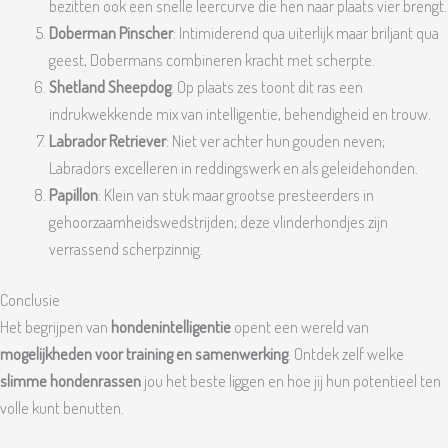
bezitten ook een snelle leercurve die hen naar plaats vier brengt.
Doberman Pinscher
: Intimiderend qua uiterlijk maar briljant qua
geest, Dobermans combineren kracht met scherpte.
Shetland Sheepdog
: Op plaats zes toont dit ras een
indrukwekkende mix van intelligentie, behendigheid en trouw.
Labrador Retriever
: Niet ver achter hun gouden neven;
Labradors excelleren in reddingswerk en als geleidehonden.
Papillon
: Klein van stuk maar grootse presteerders in
gehoorzaamheidswedstrijden; deze vlinderhondjes zijn
verrassend scherpzinnig.
Conclusie
Het begrijpen van
hondenintelligentie
opent een wereld van
mogelijkheden voor training en samenwerking
. Ontdek zelf welke
slimme hondenrassen
jou het beste liggen en hoe jij hun potentieel ten
volle kunt benutten.