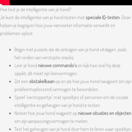
Hoe test je de intelligentie van je hond?
Je kunt de intelligentie van je hond testen met
speciale IQ-testen
. Deze
helpen je begrijpen hoe jouw viervoeter informatie verwerkt en
problemen oplost.
Begin met puzzels die de zintuigen van je hond uitdagen, zoals
het vinden van verstopte snacks.
Leer je hond
nieuwe commando’s
en kijk hoe snel hij deze
oppikt; dit meet zijn leervermogen.
Zet een
obstakelbaan
op en zie hoe jouw hond navigeert om zijn
probleemoplossend vermogen te beoordelen.
Speel ‘verstoppertje’ met speeltjes of personen om de sociale
intelligentie en geheugen van je hond te testen.
Noteer hoe jouw hond reageert op
nieuwe situaties en objecten
om zijn aanpassingsvermogen te meten.
Test het geheugen van je hond door hem te leren waar speeltjes