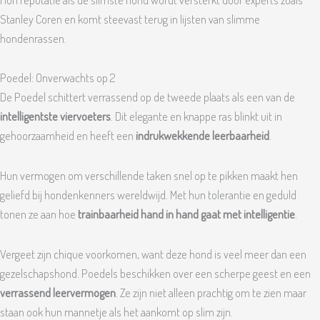
Stanley Coren en komt steevast terug in lijsten van slimme
hondenrassen.
Poedel: Onverwachts op 2
De Poedel schittert verrassend op de tweede plaats als een van de
intelligentste viervoeters
. Dit elegante en knappe ras blinkt uit in
gehoorzaamheid en heeft een
indrukwekkende leerbaarheid
.
Hun vermogen om verschillende taken snel op te pikken maakt hen
geliefd bij hondenkenners wereldwijd. Met hun tolerantie en geduld
tonen ze aan hoe
trainbaarheid hand in hand gaat met intelligentie
.
Vergeet zijn chique voorkomen, want deze hond is veel meer dan een
gezelschapshond. Poedels beschikken over een scherpe geest en een
verrassend leervermogen
. Ze zijn niet alleen prachtig om te zien maar
staan ook hun mannetje als het aankomt op slim zijn.