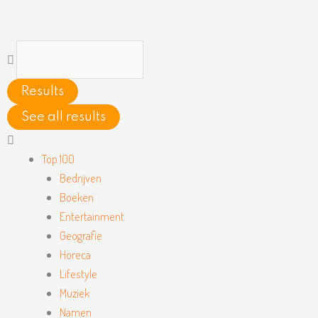
Ga
naar
de
Search
inhoud
...
Results
See all results
Main
Menu
Top 100
Bedrijven
Boeken
Entertainment
Geografie
Horeca
Lifestyle
Muziek
Namen