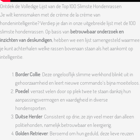
Ontdek de Volledige Lijst van de Top 100 Slimste Hondenrassen
Je wilt kennismaken met de crème de la crème van
hondenintelligentie? Verdiep je dan in onze uitgebreide lijst met de 100
slimste hondenrassen. Op basis van
betrouwbaar onderzoek en
inzichten van deskundigen
, hebben we een lijst samengesteld waarmee
je kunt achterhalen welke rassen bovenaan staan als het aankomt op
intelligentie.
Border Collie
: Deze ongelooflijk slimme werkhond blinkt uit in
gehoorzaamheid en leert nieuwe commando’s bijna moeiteloos.
Poedel
: verrast velen door op plek twee te staan dankzij hun
aanpassingsvermogen en vaardigheid in diverse
hondensporten.
Duitse Herder
: Consistent op drie; ze zijn veel meer dan alleen
politiehonden, namelijk betrouwbaar en leergierig.
Golden Retriever
: Beroemd om hun geduld, deze lieve reuzen