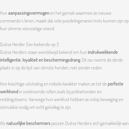
Hun
aanpassingsvermogen
en het gemak waarmee ze nieuwe
commando’s leren, maakt dat vele poedeleigenaren trots kunnen zijn op
hun slimme viervoetige vriend.
Duitse Herder: Een bekende op 3
Duitse Herders staan wereldwijd bekend om hun
indrukwekkende
intelligentie
,
loyaliteit en beschermingsdrang
. Dit ras neemt de derde
plaats in op de lijst van slimste honden, niet zonder reden.
Hun krachtige uitstraling en nobele karakter maken ze tot de
perfecte
werkhond
in veeleisende rollen zoals bij politiehonden en
reddingsteams. Vanwege hun werklust hebben ze volop beweging en
stimulatie nodig om echt gelukkig te zijn.
Als
natuurlijke beschermers
passen Duitse Herders zich gemakkelijk aan