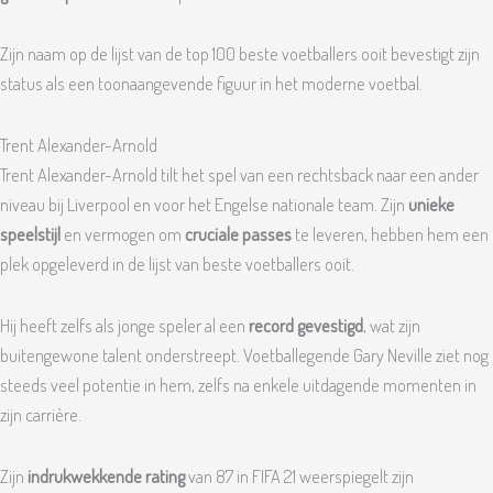
Zijn naam op de lijst van de top 100 beste voetballers ooit bevestigt zijn
status als een toonaangevende figuur in het moderne voetbal.
Trent Alexander-Arnold
Trent Alexander-Arnold tilt het spel van een rechtsback naar een ander
niveau bij Liverpool en voor het Engelse nationale team. Zijn
unieke
speelstijl
en vermogen om
cruciale passes
te leveren, hebben hem een
plek opgeleverd in de lijst van beste voetballers ooit.
Hij heeft zelfs als jonge speler al een
record gevestigd
, wat zijn
buitengewone talent onderstreept. Voetballegende Gary Neville ziet nog
steeds veel potentie in hem, zelfs na enkele uitdagende momenten in
zijn carrière.
Zijn
indrukwekkende rating
van 87 in FIFA 21 weerspiegelt zijn