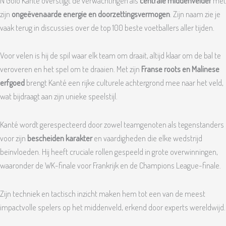
N’Golo Kanté overstijgt de verwachtingen als
centrale middenvelder
met
zijn
ongeëvenaarde energie en doorzettingsvermogen
. Zijn naam zie je
vaak terug in discussies over de top 100 beste voetballers aller tijden.
Voor velen is hij de spil waar elk team om draait, altijd klaar om de bal te
veroveren en het spel om te draaien. Met zijn
Franse roots en Malinese
erfgoed
brengt Kanté een rijke culturele achtergrond mee naar het veld,
wat bijdraagt aan zijn unieke speelstijl.
Kanté wordt gerespecteerd door zowel teamgenoten als tegenstanders
voor zijn
bescheiden karakter
en vaardigheden die elke wedstrijd
beïnvloeden. Hij heeft cruciale rollen gespeeld in grote overwinningen,
waaronder de WK-finale voor Frankrijk en de Champions League-finale.
Zijn techniek en tactisch inzicht maken hem tot een van de meest
impactvolle spelers op het middenveld, erkend door experts wereldwijd.