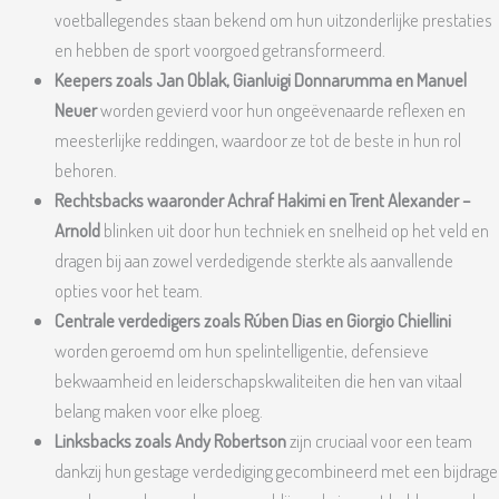
voetballegendes staan bekend om hun uitzonderlijke prestaties
en hebben de sport voorgoed getransformeerd.
Keepers zoals Jan Oblak, Gianluigi Donnarumma en Manuel
Neuer
worden gevierd voor hun ongeëvenaarde reflexen en
meesterlijke reddingen, waardoor ze tot de beste in hun rol
behoren.
Rechtsbacks waaronder Achraf Hakimi en Trent Alexander
–
Arnold
blinken uit door hun techniek en snelheid op het veld en
dragen bij aan zowel verdedigende sterkte als aanvallende
opties voor het team.
Centrale verdedigers zoals Rúben Dias en Giorgio Chiellini
worden geroemd om hun spelintelligentie, defensieve
bekwaamheid en leiderschapskwaliteiten die hen van vitaal
belang maken voor elke ploeg.
Linksbacks zoals Andy Robertson
zijn cruciaal voor een team
dankzij hun gestage verdediging gecombineerd met een bijdrage