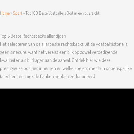
Home
»
Sport
»
Top 100 Beste Voetballers Ooit in één overzicht
Top 5 Beste Rechtsbacks aller tijden
Het selecteren van de allerbeste rechtsbacks uit de voetbalhistorie is
geen sinecure, want het vereist een blik op zowel verdedigende
kwaliteiten als bijdragen aan de aanval. Ontdek hier wie deze
prestigieuze posities innemen en welke spelers met hun onberispelijke
talent en techniek de flanken hebben gedomineerd.