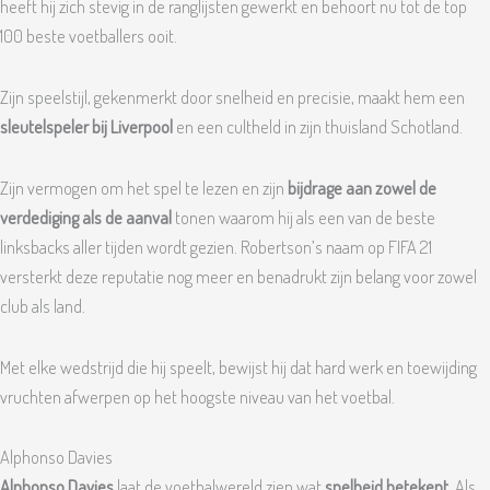
heeft hij zich stevig in de ranglijsten gewerkt en behoort nu tot de top
100 beste voetballers ooit.
Zijn speelstijl, gekenmerkt door snelheid en precisie, maakt hem een
sleutelspeler bij Liverpool
en een cultheld in zijn thuisland Schotland.
Zijn vermogen om het spel te lezen en zijn
bijdrage aan zowel de
verdediging als de aanval
tonen waarom hij als een van de beste
linksbacks aller tijden wordt gezien. Robertson’s naam op FIFA 21
versterkt deze reputatie nog meer en benadrukt zijn belang voor zowel
club als land.
Met elke wedstrijd die hij speelt, bewijst hij dat hard werk en toewijding
vruchten afwerpen op het hoogste niveau van het voetbal.
Alphonso Davies
Alphonso Davies
laat de voetbalwereld zien wat
snelheid betekent
. Als