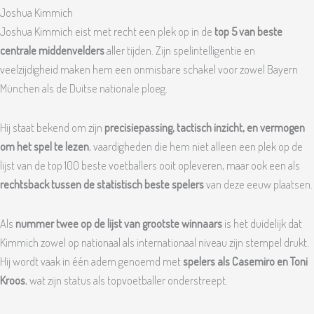
Joshua Kimmich
Joshua Kimmich eist met recht een plek op in de
top 5 van beste
centrale middenvelders
aller tijden. Zijn spelintelligentie en
veelzijdigheid maken hem een onmisbare schakel voor zowel Bayern
München als de Duitse nationale ploeg.
Hij staat bekend om zijn
precisiepassing, tactisch inzicht, en vermogen
om het spel te lezen
, vaardigheden die hem niet alleen een plek op de
lijst van de top 100 beste voetballers ooit opleveren, maar ook een als
rechtsback tussen de statistisch beste spelers
van deze eeuw plaatsen.
Als
nummer twee op de lijst van grootste winnaars
is het duidelijk dat
Kimmich zowel op nationaal als internationaal niveau zijn stempel drukt.
Hij wordt vaak in één adem genoemd met
spelers als Casemiro en Toni
Kroos
, wat zijn status als topvoetballer onderstreept.