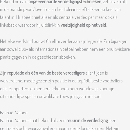
Bekend om zijn
ongeëvenaarde verdedigingstechnieken
, zet hij als rots
in de branding van Juventus en het Italiaanse elftal keer op keer zijn
talent in. Hij speelt niet alleen als centrale verdediger maar ook als
linksback, waardoor hij uitblinkt in
veelzijdigheid op het veld
.
Met elke wedstrijd bouwt Chiellini verder aan zijn legende. Zijn bijdragen
aan zowel club- als internationaal voetbal hebben hem een onuitwisbare
plaats gegeven in de geschiedenisboeken.
Zijn
reputatie als één van de beste verdedigers
aller tijden is
welverdiend, mede gezien zijn positie in de top 100 beste voetballers
ooit. Supporters en kenners erkennen hem wereldwijd voor zijn
uitzonderlijke spel en onwrikbare toewijding aan het spel.
Raphaël Varane
Raphaël Varane staat bekend als een
muur in de verdediging
, een
centrale kracht waar aanvallers maar moeilijk langs komen. Met zijn