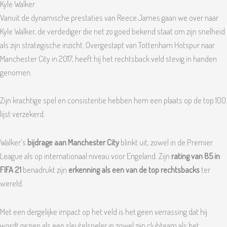
Kyle Walker
Vanuit de dynamische prestaties van Reece James gaan we over naar
Kyle Walker, de verdediger die net zo goed bekend staat om zijn snelheid
als zijn strategische inzicht. Overgestapt van Tottenham Hotspur naar
Manchester City in 2017, heeft hij het rechtsback veld stevig in handen
genomen.
Zijn krachtige spel en consistentie hebben hem een plaats op de top 100
lijst verzekerd.
Walker’s
bijdrage aan Manchester City
blinkt uit, zowel in de Premier
League als op internationaal niveau voor Engeland. Zijn
rating van 85 in
FIFA 21
benadrukt zijn
erkenning als een van de top rechtsbacks
ter
wereld.
Met een dergelijke impact op het veld is het geen verrassing dat hij
wordt gezien als een sleutelspeler in zowel zijn clubteam als het