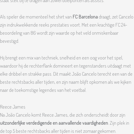
staat stelt bij te dragen aan zowel doelpunten als assists.
Als speler die momenteel het shirt van
FC Barcelona
draagt, zet Cancelo
zijn indrukwekkende reeks prestaties voort. Met een krachtige FC 24-
beoordeling van 86 wordt zijn waarde op het veld onmiskenbaar
bevestigd.
Hij brengt een mix van techniek, snelheid en een oog voor het spel,
waardoor hij de rechterflank domineert en tegenstanders uitdaagt met
elke dribbel en strakke pass. Dit maakt João Cancelo terecht een van de
beste rechtsbacks aller tijden, en zijn naam blijft opkomen als we kijken
naar de toekomstige legendes van het voetbal.
Reece James
Na João Cancelo komt Reece James, die zich onderscheidt door zijn
uitzonderlijke verdedigende en aanvallende vaardigheden
. Zijn plek in
de top 5 beste rechtsbacks aller tijden is niet zomaar gekomen.