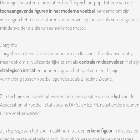
Door zijn consistente prestaties heeft hij zich ontpopt tot een van de
toonaangevende figuren in het moderne voetbal
, beroemd om zijn
vermogen het team te sturen vanuit zowel zijn positie als verdedigende
middenvelder als die van aanvallende motor.
Jorginho
Jorginho staat niet alleen bekend om zijn Italiaans-Braziliaanse roots,
maar ook om zijn uitzonderlijke talent als
centrale middenvelder
. Met zijn
strategisch inzicht
en beheersing van het spel verdient hij zijn
vermelding tussen voetballegendes zoals Zinédine Zidane.
Zijn techniek en speelstijl leveren hem een positie op in de lijst van de
Association of Football Statisticians (AFS) en ESPN, naast andere iconen
uit de voetbalwereld.
Zijn bijdrage aan het spel maakt hem tot een
erkend figuur
in discussies
over de beste voetballers ooit. Jorginho’s vaardigheden en prestaties