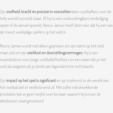
Zijn
snelheid, kracht en precisie in voorzetten
laten voetbalfans over de
hele wereld versteld staan. Of hij nu een ondoordringbare verdediging
opzet of de aanval opzoekt, Reece James heeft laten zien dat hij een van
de meest veelzijdige spelers op het veld is.
Reece James wordt niet alleen geprezen om zijn talent op het veld,
maar ook om zijn
werklust en doorzettingsvermogen
. Hij is een
inspiratiebron voor jonge voetballiefhebbers en een naam die je niet
snel zal vergeten als je denkt aan legendarische rechtsbacks.
Zijn
impact op het spel is significant
en zijn toekomst in de wereld van
het voetbal ziet er veelbelovend uit. Met zulke indrukwekkende
prestaties kan er geen twijfel over bestaan waarom hij tussen de
allerbesten staat genoteerd.