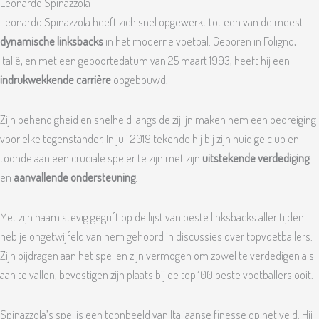
Leonardo Spinazzola
Leonardo Spinazzola heeft zich snel opgewerkt tot een van de meest
dynamische linksbacks
in het moderne voetbal. Geboren in Foligno,
Italië, en met een geboortedatum van 25 maart 1993, heeft hij een
indrukwekkende carrière
opgebouwd.
Zijn behendigheid en snelheid langs de zijlijn maken hem een bedreiging
voor elke tegenstander. In juli 2019 tekende hij bij zijn huidige club en
toonde aan een cruciale speler te zijn met zijn
uitstekende verdediging
en
aanvallende ondersteuning
.
Met zijn naam stevig gegrift op de lijst van beste linksbacks aller tijden
heb je ongetwijfeld van hem gehoord in discussies over topvoetballers.
Zijn bijdragen aan het spel en zijn vermogen om zowel te verdedigen als
aan te vallen, bevestigen zijn plaats bij de top 100 beste voetballers ooit.
Spinazzola’s spel is een toonbeeld van Italiaanse finesse op het veld. Hij