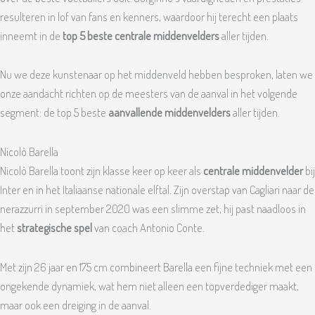
resulteren in lof van fans en kenners, waardoor hij terecht een plaats
inneemt in de
top 5 beste centrale middenvelders
aller tijden.
Nu we deze kunstenaar op het middenveld hebben besproken, laten we
onze aandacht richten op de meesters van de aanval in het volgende
segment: de top 5 beste
aanvallende middenvelders
aller tijden.
Nicolò Barella
Nicolò Barella toont zijn klasse keer op keer als
centrale middenvelder
bij
Inter en in het Italiaanse nationale elftal. Zijn overstap van Cagliari naar de
nerazzurri in september 2020 was een slimme zet; hij past naadloos in
het
strategische spel
van coach Antonio Conte.
Met zijn 26 jaar en 175 cm combineert Barella een fijne techniek met een
ongekende dynamiek, wat hem niet alleen een topverdediger maakt,
maar ook een dreiging in de aanval.