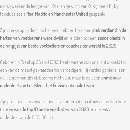
indrukwekkende lengte van 1.91m en gewicht van 81 kg, heeft hij bij
topclubs zoals
Real Madrid en Manchester United
gespeeld.
Zijn sterke optredens op het veld hebben hem een
plek verdiend in de
harten van voetbalfans wereldwijd
en leidden tot een
zesde plaats in
de ranglijst van beste voetballers en coaches ter wereld in 2020
.
Geboren in Rijsel op 25 april 1993, heeft Varane zich snel ontwikkeld tot
een van de meest gewaardeerde verdedigers. Hij verdedigt niet alleen
de kleuren van zijn clubteams met vuur, maar is ook een
onmisbaar
onderdeel van Les Bleus, het Franse nationale team
.
Zijn prestaties op zowel nationaal als internationaal niveau maken hem
tot
een van de top 10 beste voetballers van 2023
en een vitaal
onderdeel van de FIFA 100 lijst.