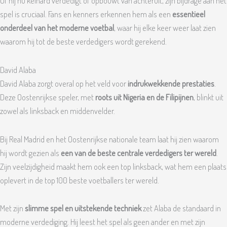
Of hij nu keihard verdedigt of opbouwt van achteruit, zijn bijdrage aan het
spel is cruciaal. Fans en kenners erkennen hem als een
essentieel
onderdeel van het moderne voetbal
, waar hij elke keer weer laat zien
waarom hij tot de beste verdedigers wordt gerekend.
David Alaba
David Alaba zorgt overal op het veld voor
indrukwekkende prestaties
.
Deze Oostenrijkse speler, met
roots uit Nigeria en de Filipijnen
, blinkt uit
zowel als linksback en middenvelder.
Bij Real Madrid en het Oostenrijkse nationale team laat hij zien waarom
hij wordt gezien als
een van de beste centrale verdedigers ter wereld
.
Zijn veelzijdigheid maakt hem ook een top linksback, wat hem een plaats
oplevert in de top 100 beste voetballers ter wereld.
Met zijn
slimme spel en uitstekende techniek
zet Alaba de standaard in
moderne verdediging. Hij leest het spel als geen ander en met zijn