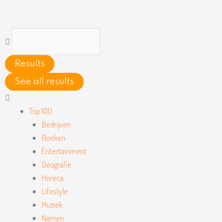
Ga
naar
de
Search
inhoud
...
Results
See all results
Main
Menu
Top 100
Bedrijven
Boeken
Entertainment
Geografie
Horeca
Lifestyle
Muziek
Namen