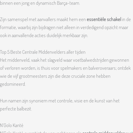
binnen een jong en dynamisch Barça-team.
Zijn samenspel met aanvallers maakt hem een
essentiële schakel
in de
formatie, waarbij zijn bijdragen niet alleen in verdedigend opzicht maar
ook in aanvallende acties duidelijk merkbaar zijn.
Top 5 Beste Centrale Middenvelders aller tijden
Het middenveld, vaak het slagveld waar voetbalwedstrijden gewonnen
of verloren worden, is thuis voor spelmakers en balveroveraars; ontdek
wie de vijf grootmeesters zijn die deze cruciale zone hebben
gedomineerd.
Hun namen zijn synoniem met controle, visie en de kunst van het
perfecte balbezit.
N’Golo Kanté