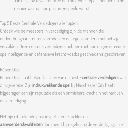
aan de aanval, waardoor ze een blijvende impact hebben op de
manier waarop hun positie gespeeld wordt.
Top 5 Beste Centrale Verdedigers aller tijden
Ontdek wie de meesters in verdediging zijn, de mannen die
ondoordringbare muren vormden en de tegenstanders met ontzag
vervulden. Deze centrale verdedigers hebben met hun ongeëvenaarde
spelintelligentie en defensieve kracht voetbalgeschiedenis geschreven.
Rúben Dias
Rúben Dias staat bekend als een van de beste
centrale verdedigers
van
zijn generatie. Zijn
indrukwekkende spel
bij Manchester City heeft
bijgedragen aan zijn reputatie als een onmisbare kracht in het hart van
de verdediging.
Met zijn uitstekende positiespel, sterke tackles en
aanvoerderskwaliteiten
domineert hij regelmatig de verdedigingslinie