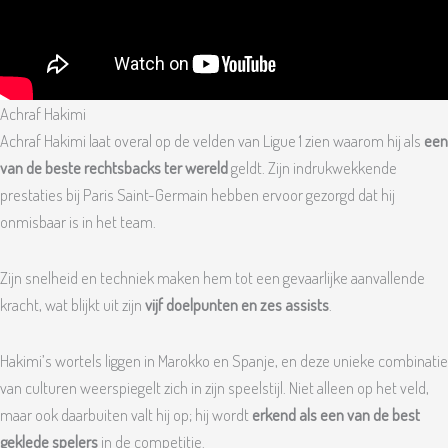
Achraf Hakimi
Achraf Hakimi laat overal op de velden van Ligue 1 zien waarom hij als
een
van de beste rechtsbacks ter wereld
geldt. Zijn indrukwekkende
prestaties bij Paris Saint-Germain hebben ervoor gezorgd dat hij
onmisbaar is in het team.
Zijn snelheid en techniek maken hem tot een gevaarlijke aanvallende
kracht, wat blijkt uit zijn
vijf doelpunten en zes assists
.
Hakimi’s wortels liggen in Marokko en Spanje, en deze unieke combinatie
van culturen weerspiegelt zich in zijn speelstijl. Niet alleen op het veld,
maar ook daarbuiten valt hij op; hij wordt
erkend als een van de best
geklede spelers
in de competitie.