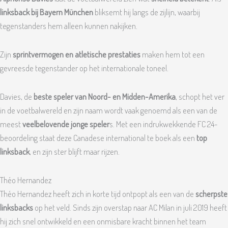
linksback bij Bayern München
bliksemt hij langs de zijlijn, waarbij
tegenstanders hem alleen kunnen nakijken.
Zijn
sprintvermogen en atletische prestaties
maken hem tot een
gevreesde tegenstander op het internationale toneel.
Davies, de
beste speler van Noord- en Midden-Amerika
, schopt het ver
in de voetbalwereld en zijn naam wordt vaak genoemd als een van de
meest
veelbelovende jonge speler
s. Met een indrukwekkende FC 24-
beoordeling staat deze Canadese international te boek als een
top
linksback
, en zijn ster blijft maar rijzen.
Théo Hernandez
Théo Hernandez heeft zich in korte tijd ontpopt als een van de
scherpste
linksbacks
op het veld. Sinds zijn overstap naar AC Milan in juli 2019 heeft
hij zich snel ontwikkeld en een onmisbare kracht binnen het team