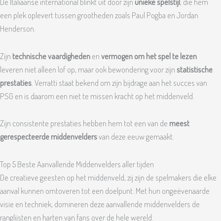
De Italiaanse international blinkt uit door zijn
unieke spelstijl
, die hem
een plek oplevert tussen grootheden zoals Paul Pogba en Jordan
Henderson.
Zijn
technische vaardigheden
en
vermogen om het spel te lezen
leveren niet alleen lof op, maar ook bewondering voor zijn
statistische
prestaties
. Verratti staat bekend om zijn bijdrage aan het succes van
PSG en is daarom een niet te missen kracht op het middenveld.
Zijn consistente prestaties hebben hem tot een van de
meest
gerespecteerde middenvelders
van deze eeuw gemaakt.
Top 5 Beste Aanvallende Middenvelders aller tijden
De creatieve geesten op het middenveld, zij zijn de spelmakers die elke
aanval kunnen omtoveren tot een doelpunt. Met hun ongeëvenaarde
visie en techniek, domineren deze aanvallende middenvelders de
ranglijsten en harten van fans over de hele wereld.