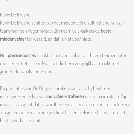
Kevin De Bruyne
Kevin De Bruyne schittert op het middenveld en tilt het spel van zijn
team naar een hoger niveau. Zijn naam valt vaak als de
beste
middenvelder
ter wereld, en dat is niet voor niets.
Met
precisiepasses
maakt hij het verschil en laat hij zijn teamgenoten
excelleren. Het is deze kwaliteit die hem vergelijkbaar maakt met
grootheden zoals Toni Kroos.
De prestaties van De Bruyne spreken voor zich; hij heeft een
indrukwekkende lijst van
individuele trofeeën
op zijn naam staan. Zijn
impact is zo groot dat hij wordt erkend als een van de beste spelers van
zijn generatie en daarmee verdient hij een plek in de lijst van top 100
beste voetballers ooit.