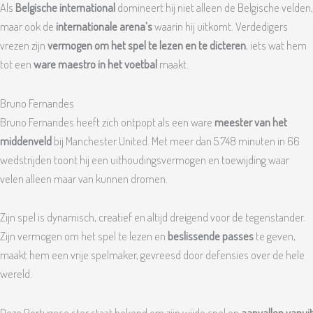
Als
Belgische international
domineert hij niet alleen de Belgische velden,
maar ook de
internationale arena’s
waarin hij uitkomt. Verdedigers
vrezen zijn
vermogen om het spel te lezen en te dicteren
, iets wat hem
tot een
ware maestro in het voetbal
maakt.
Bruno Fernandes
Bruno Fernandes heeft zich ontpopt als een ware
meester van het
middenveld
bij Manchester United. Met meer dan 5.748 minuten in 66
wedstrijden toont hij een uithoudingsvermogen en toewijding waar
velen alleen maar van kunnen dromen.
Zijn spel is dynamisch, creatief en altijd dreigend voor de tegenstander.
Zijn vermogen om het spel te lezen en
beslissende passes
te geven,
maakt hem een vrije spelmaker, gevreesd door defensies over de hele
wereld.
Deze Portugese ster staat bekend om zijn wijde spel en
aanvallen vanuit