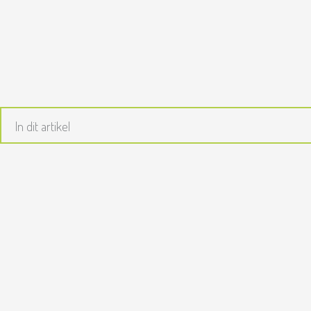
Ga
naar
de
inhoud
In dit artikel