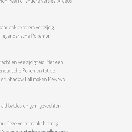
mon Pearl of andere versies, Arceus
aar ook extreem veelzijdig,
re legendarische Pokémon.
cht en veelzijdigheid. Met een
gendarische Pokémon tot de
on en Shadow Ball maken Mewtwo
 raid battles en gym-gevechten.
eau. Deze vorm maakt het nog
s. Combineer
sterke aanvallen zoals