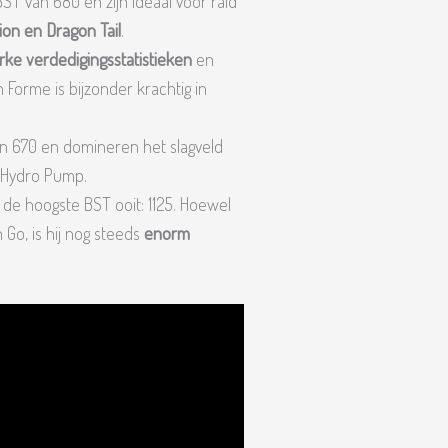
 van 680 en zijn ideaal voor raid
ion en Dragon Tail
.
rke verdedigingsstatistieken
en
n Forme is bijzonder krachtig in
 670 en domineren het slagveld
 Hydro Pump.
de hoogste BST ooit: 1125. Hoewel
Go, is hij nog steeds
enorm