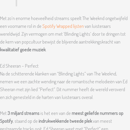
Met zo’n enorme hoeveelheid streams speelt The Weeknd ongetwijfeld
een voorname rol in de
Spotify Wrapped lijsten
van luisteraars
wereldwijd. Zijn vermogen om met ‘Blinding Lights’ door te dringen tot
de kern van popcultuur bewijst de blijvende aantrekkingskracht van
kwalitatief goede muziek
.
Ed Sheeran – Perfect
Na de schitterende klanken van “Blinding Lights” van The Weeknd,
nemen we een zachte wending naar de romantische melodieën van Ed
Sheeran met zijn lied “Perfect”. Dit nummer heeft de wereld veroverd
en zich genesteld in de harten van luisteraars overal.
Met
3 miljard streams
is het een van de
meest geliefde nummers op
Spotify
, staand op de
indrukwekkende tweede plek
van meest
gestreamde tracks ooit. Ed Sheeran weet met “Perfect” een