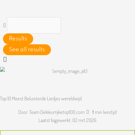
Ga
naar
de
Search
inhoud
...
Results
See all results
Main
Menu
Top 10 Meest Beluisterde Liedjes wereldwijd
Door:
Team Dekleurrijketop100.com
11 min leestijd
Laatst bijgewerkt:
02 mrt 2026