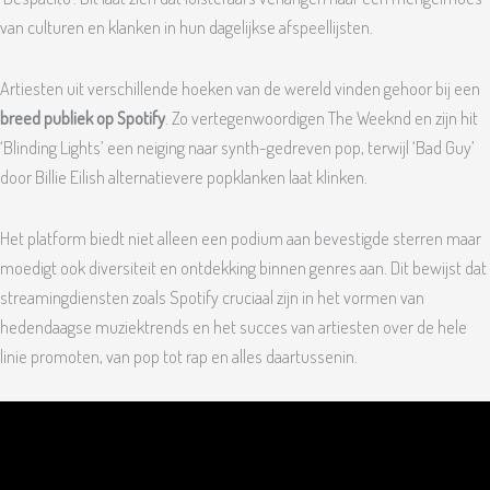
van culturen en klanken in hun dagelijkse afspeellijsten.
Artiesten uit verschillende hoeken van de wereld vinden gehoor bij een
breed publiek op Spotify
. Zo vertegenwoordigen The Weeknd en zijn hit
‘Blinding Lights’ een neiging naar synth-gedreven pop, terwijl ‘Bad Guy’
door Billie Eilish alternatievere popklanken laat klinken.
Het platform biedt niet alleen een podium aan bevestigde sterren maar
moedigt ook diversiteit en ontdekking binnen genres aan. Dit bewijst dat
streamingdiensten zoals Spotify cruciaal zijn in het vormen van
hedendaagse muziektrends en het succes van artiesten over de hele
linie promoten, van pop tot rap en alles daartussenin.