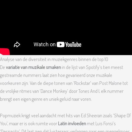
Analyse van de diversiteit in muziekgenres binnen de top 10
De
variatie van muzikale smaken
in de lijst van Spotify’s tien meest
gestreamde nummers laat zien hoe gevarieerd onze muzikale
voorkeuren zijn. Van de diepe tonen van ‘Rockstar’ van Post Malone tot
de vrolijke ritmes van ‘Dance Monkey’ door Tones And I, elk nummer
brengt een eigen genre en uniek geluid naar voren.
Popmuziek krijgt veel aandacht met hits van Ed Sheeran zoals ‘Shape Of
You’, maar er is ook ruimte voor
Latin invloeden
met Luis Fonsi’s
‘Despacito’. Dit laat zien dat luisteraars verlangen naar een mengelmoes