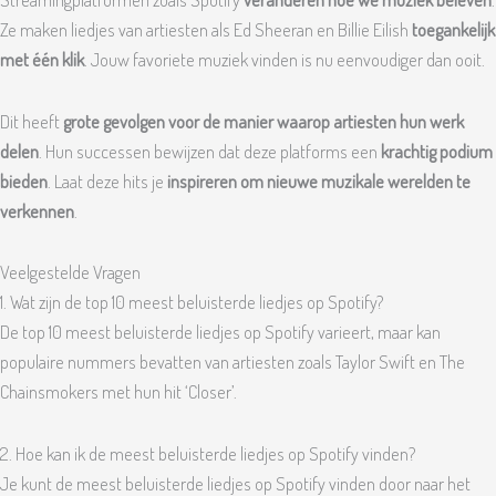
Ze maken liedjes van artiesten als Ed Sheeran en Billie Eilish
toegankelijk
met één klik
. Jouw favoriete muziek vinden is nu eenvoudiger dan ooit.
Dit heeft
grote gevolgen voor de manier waarop artiesten hun werk
delen
. Hun successen bewijzen dat deze platforms een
krachtig podium
bieden
. Laat deze hits je
inspireren om nieuwe muzikale werelden te
verkennen
.
Veelgestelde Vragen
1. Wat zijn de top 10 meest beluisterde liedjes op Spotify?
De top 10 meest beluisterde liedjes op Spotify varieert, maar kan
populaire nummers bevatten van artiesten zoals Taylor Swift en The
Chainsmokers met hun hit ‘Closer’.
2. Hoe kan ik de meest beluisterde liedjes op Spotify vinden?
Je kunt de meest beluisterde liedjes op Spotify vinden door naar het