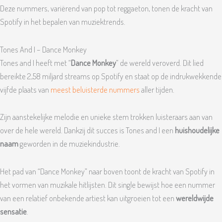
Deze nummers, variërend van pop tot reggaeton, tonen de kracht van
Spotify in het bepalen van muziektrends.
Tones And I – Dance Monkey
Tones and I heeft met “
Dance Monkey
” de wereld veroverd. Dit lied
bereikte 2,58 miljard streams op Spotify en staat op de indrukwekkende
vijfde plaats van
meest beluisterde nummers
aller tijden.
Zijn aanstekelijke melodie en unieke stem trokken luisteraars aan van
over de hele wereld. Dankzij dit succes is Tones and I een
huishoudelijke
naam
geworden in de muziekindustrie.
Het pad van “Dance Monkey” naar boven toont de kracht van Spotify in
het vormen van muzikale hitlijsten. Dit single bewijst hoe een nummer
van een relatief onbekende artiest kan uitgroeien tot een
wereldwijde
sensatie
.