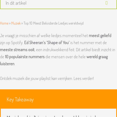
In dit artikel
Home
»
Muziek
»
Top 10 Meest Beluisterde Liedjes wereldwijd
Je vraagt je misschien af welke liedjes momenteel het
meest geliefd
zijn op Spotify.
Ed Sheeran’s ‘Shape of You’
is het nummer met de
meeste streams ooit
, een indrukwekkend feit. Dit artikel biedt inzicht in
de
10 populairste nummers
die mensen over de hele
wereld graag
luisteren
.
Ontdek muziek die jouw playlist kan verrijken. Lees verder!
Key Takeaway