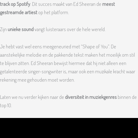
track op Spotify
. Dit succes maakt van Ed Sheeran de
meest
gestreamde artiest
op het platform.
Zijn
unieke sound
vangt luisteraars over de hele wereld.
Je hebt vast wel eens meegeneuried met “Shape of You”. De
aanstekelijke melodie en de pakkende tekst maken het moeilijk om stil
te blijven zitten. Ed Sheeran bewijst hiermee dat hij niet alleen een
getalenteerde singer-songwriter is, maar ook een muzikale kracht waar
rekening mee gehouden moet worden.
Laten we nu verder kijken naar de
diversiteit in muziekgenres
binnen de
top 10.