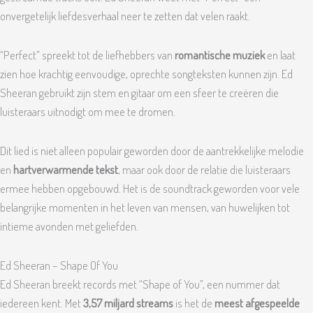
onvergetelijk liefdesverhaal neer te zetten dat velen raakt.
“Perfect” spreekt tot de liefhebbers van
romantische muziek
en laat
zien hoe krachtig eenvoudige, oprechte songteksten kunnen zijn. Ed
Sheeran gebruikt zijn stem en gitaar om een sfeer te creëren die
luisteraars uitnodigt om mee te dromen.
Dit lied is niet alleen populair geworden door de aantrekkelijke melodie
en
hartverwarmende tekst
, maar ook door de relatie die luisteraars
ermee hebben opgebouwd. Het is de soundtrack geworden voor vele
belangrijke momenten in het leven van mensen, van huwelijken tot
intieme avonden met geliefden.
Ed Sheeran – Shape Of You
Ed Sheeran breekt records met “Shape of You”, een nummer dat
iedereen kent. Met
3,57 miljard streams
is het de
meest afgespeelde