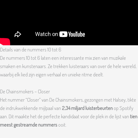
Details van de nummers 10 tot 6
De nummers 10 tot 6 laten een interessante mix zien van muzikale
smaken en kunstenaars. Ze trekken luisteraars van over de hele wereld,
waarbij elk lied zijn eigen verhaal en unieke ritme deelt.
De Chainsmokers – Closer
Het nummer “Closer” van De Chainsmokers, gezongen met Halsey, tikte
de indrukwekkende mijlpaal van
2,34 miljard luisterbeurten
op Spotify
aan. Dit maakte het de perfecte kandidaat voor de plek in de lijst van
tien
meest gestreamde nummers
ooit.