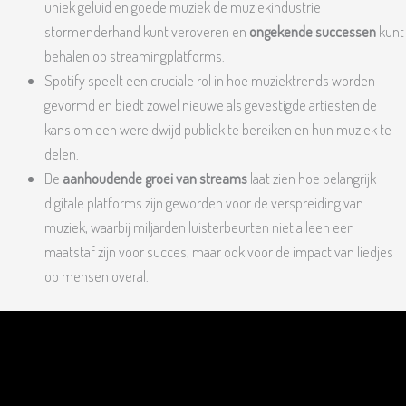
uniek geluid en goede muziek de muziekindustrie
stormenderhand kunt veroveren en
ongekende successen
kunt
behalen op streamingplatforms.
Spotify speelt een cruciale rol in hoe muziektrends worden
gevormd en biedt zowel nieuwe als gevestigde artiesten de
kans om een wereldwijd publiek te bereiken en hun muziek te
delen.
De
aanhoudende groei van streams
laat zien hoe belangrijk
digitale platforms zijn geworden voor de verspreiding van
muziek, waarbij miljarden luisterbeurten niet alleen een
maatstaf zijn voor succes, maar ook voor de impact van liedjes
op mensen overal.