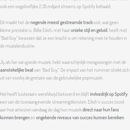
ook een ongelooflijke 2,35 miljard streams op Spotify behaald.
Dit maakt het de
negende meest gestreamde track
ooit, wat geen
kleine prestatie is. Billie Eilish, met haar
unieke stijl en geluid
, heeft met
“Bad Guy” bewezen dat ze een kracht is om rekening mee te houden in
de muziekindustrie.
Jij, als fan van goede muziek, hebt waarschijnlijk meegezongen met de
aanstekelijke beat
van “Bad Guy”. De impact van het nummer strekt zich
uit ver voorbij de grenzen van de gebruikelijke popmuziek.
Het heeft luisteraars wereldwijd betoverd en blijft
invloedrijk op Spotify
,
een van de toonaangevende streamingdiensten. Eilish’s succes toont
aan hoe artiesten vandaag de dag hun muziek
direct naar hun fans
kunnen brengen
en
ongekende niveaus van succes kunnen bereiken
.