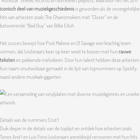
“Rockstar” breekt records en domineert playlists, waardoor het net zo’n
iconisch deel van muziekgeschiedenis
is geworden als de onvergetelijke
hits van artiesten zoals The Chainsmokers met “Closer” en de
betoverende “Bad Guy” van Billie Eilish.
Het succes bewijst hoe Post Malone en 21 Savage een krachtig team
vormen, dat luisteraars keer op keer weet te boeien met hun
rauwe
teksten
en pakkende melodieën. Door hun talent hebben deze artiesten
hun naam onuitwisbaar gemaakt in de lijst van topnummers op Spotify,
naast andere muzikale giganten.
Details van de nummers 5 tot 1
Duik dieper in de details van de toplijst en ontdek hoe artiesten zoals
Tones And I en Luis Fonsi luisteraars wereldwijd veroveren met hun hits.