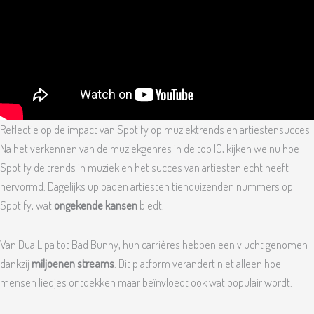
Reflectie op de impact van Spotify op muziektrends en artiestensucces
Na het verkennen van de muziekgenres in de top 10, kijken we nu hoe
Spotify de trends in muziek en het succes van artiesten echt heeft
hervormd. Dagelijks uploaden artiesten tienduizenden nummers op
Spotify, wat
ongekende kansen
biedt.
Van Dua Lipa tot Bad Bunny, hun carrières hebben een vlucht genomen
dankzij
miljoenen streams
. Dit platform verandert niet alleen hoe
mensen liedjes ontdekken maar beïnvloedt ook wat populair wordt.