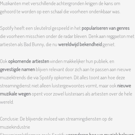
Muzikanten met verschillende achtergronden krijgen de kans om
gehoord te worden op een schaal die voorheen ondenkbaar was.
Spotify heeft een sleutelrol gespeeld in het
populariseren van genres
die voorheen misschien onder de radar bleven. Denk aan reggaeton met
artiesten als Bad Bunny, die nu
wereldwijd bekendheid
geniet.
Ook
opkomende artiesten
vinden makkelijker hun publiek, en
gevestigde namen
blijven relevant door zich aan te passen aan nieuwe
muziektrends die via Spotify opkomen. Dit alles toont aan hoe deze
streamingdienst niet alleen luistergewoontes vormt, maar ook
nieuwe
muzikale wegen
opent voor zowel luisteraars als artiesten over de hele
wereld.
Conclusie: De blijvende invloed van streamingdiensten op de
muziekindustrie
Streamingplatformen zoals Spotify
veranderen hoe we muziek beleven
.