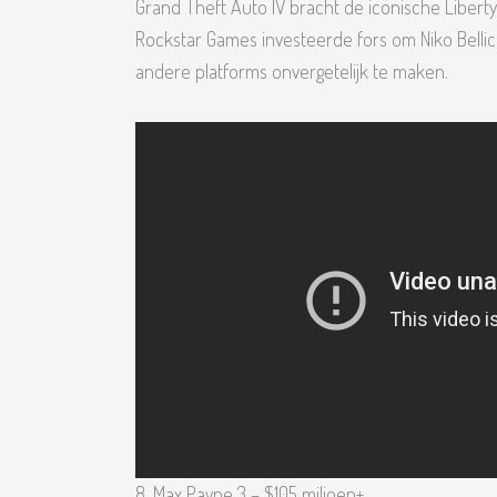
Grand Theft Auto IV bracht de iconische Liberty
Rockstar Games investeerde fors om Niko Bellic
andere platforms onvergetelijk te maken.
8. Max Payne 3 – $105 miljoen+