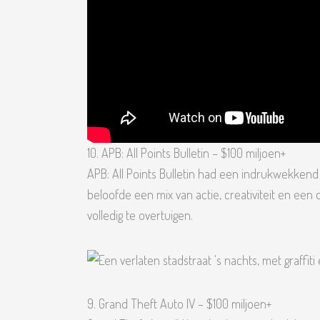
10. APB: All Points Bulletin – $100 miljoen+
APB: All Points Bulletin had een indrukwekkend 
beloofde een mix van actie, creativiteit en een
volledig te overtuigen.
9. Grand Theft Auto IV – $100 miljoen+