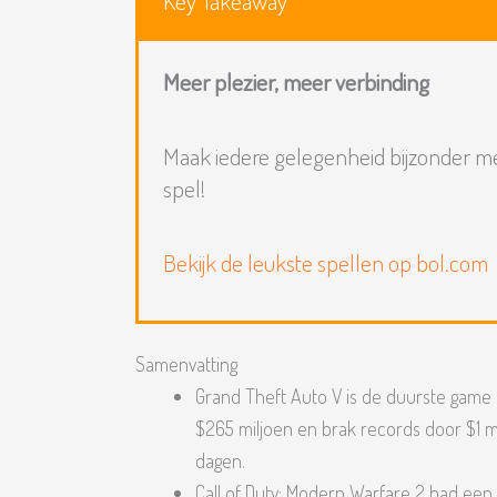
Key Takeaway
Meer plezier, meer verbinding
Maak iedere gelegenheid bijzonder m
spel!
Bekijk de leukste spellen op bol.com
Samenvatting
Grand Theft Auto V is de duurste game
$265 miljoen en brak records door $1 m
dagen.
Call of Duty: Modern Warfare 2 had een