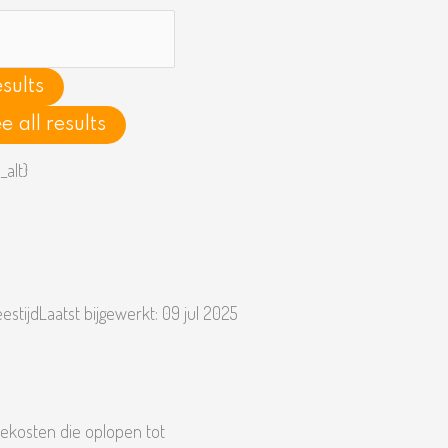
h
sults
e all results
eestijd
Laatst bijgewerkt:
09 jul 2025
ekosten die oplopen tot