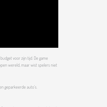
budget voor zijn tijd. De game
 open wereld, maar wist spelers niet