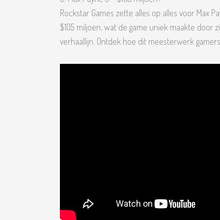
Rockstar Games zette alles op alles voor Max 
$105 miljoen, wat de game uniek maakte door zij
verhaallijn. Ontdek hoe dit meesterwerk gamer