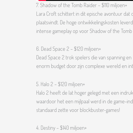
7. Shadow of the Tomb Raider – $110 miljoen+
Lara Croft schittert in dit epische avontuur dat
plaatsvindt. De hoge ontwikkelingskosten lever
intense gameplay op voor Shadow of the Tomb 
6. Dead Space 2 – $120 miljoen+
Dead Space 2 trok spelers die van spanning en
enorm budget door zijn complexe wereld en in
5. Halo 2 – $120 miljoen+
Halo 2 heeft de lat hoger gelegd met een indr
waardoor het een mijlpaal werd in de game-indu
standaard zette voor blockbuster-games!
4. Destiny – $140 miljoen+