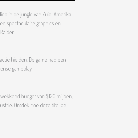
 diep in de jungle van Zuid-Amerika
den spectaculaire graphics en
Raider.
 actie hielden. De game had een
tense gameplay.
ukwekkend budget van $120 miljoen,
strie. Ontdek hoe deze titel de