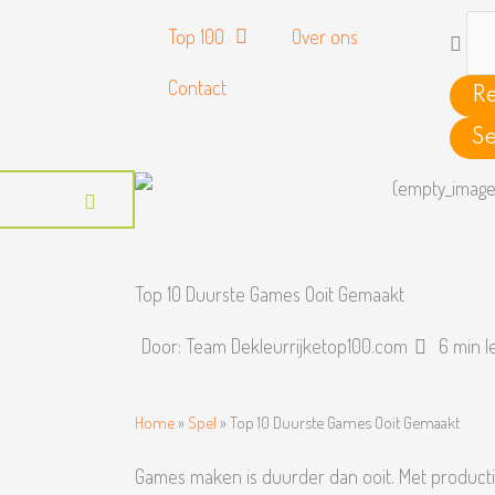
Searc
Top 100
Over ons
...
Contact
Re
Se
Top 10 Duurste Games Ooit Gemaakt
Door:
Team Dekleurrijketop100.com
6 min l
Home
»
Spel
»
Top 10 Duurste Games Ooit Gemaakt
Games maken is duurder dan ooit. Met producti