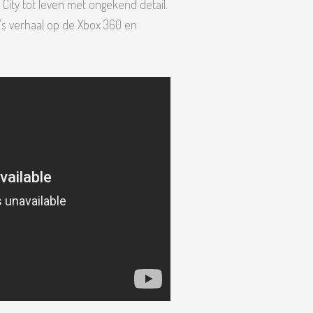
 City tot leven met ongekend detail.
’s verhaal op de Xbox 360 en