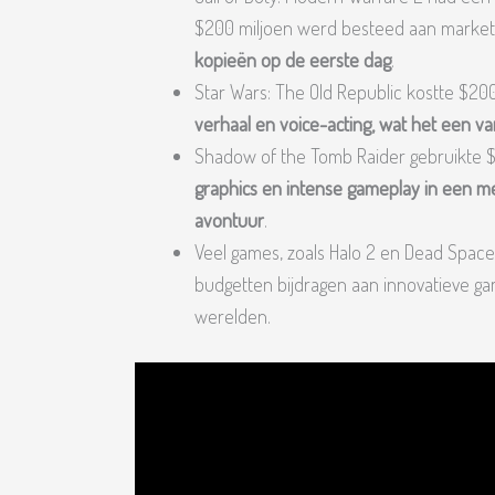
$200 miljoen werd besteed aan market
kopieën op de eerste dag
.
Star Wars: The Old Republic kostte $20
verhaal en voice-acting, wat het een 
Shadow of the Tomb Raider gebruikte $
graphics en intense gameplay in een m
avontuur
.
Veel games, zoals Halo 2 en Dead Space
budgetten bijdragen aan innovatieve 
werelden.