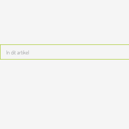
Ga
naar
de
inhoud
In dit artikel