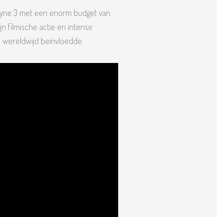
Payne 3 met een enorm budget van
n filmische actie en intense
s wereldwijd beïnvloedde.