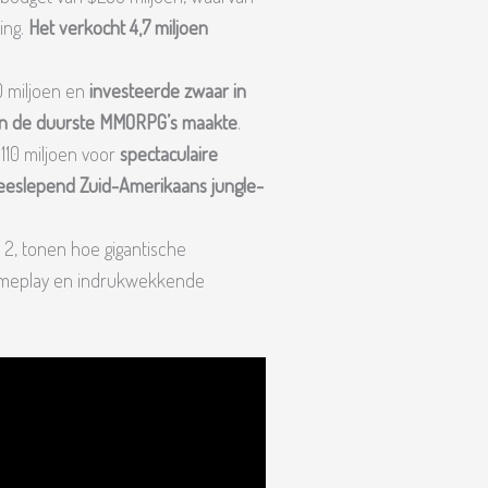
ing.
Het verkocht 4,7 miljoen
0 miljoen en
investeerde zwaar in
van de duurste MMORPG’s maakte
.
110 miljoen voor
spectaculaire
eeslepend Zuid-Amerikaans jungle-
 2, tonen hoe gigantische
gameplay en indrukwekkende