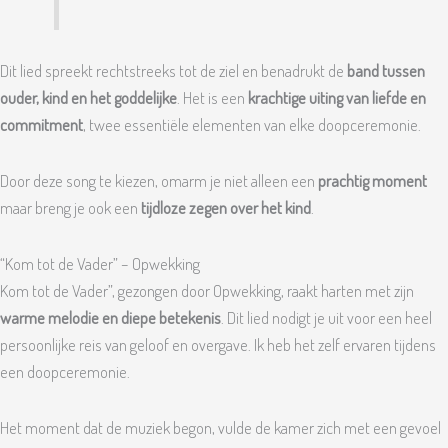
Dit lied spreekt rechtstreeks tot de ziel en benadrukt de
band tussen
ouder, kind en het goddelijke
. Het is een
krachtige uiting van liefde en
commitment
, twee essentiële elementen van elke doopceremonie.
Door deze song te kiezen, omarm je niet alleen een
prachtig moment
maar breng je ook een
tijdloze zegen over het kind
.
“Kom tot de Vader” – Opwekking
Kom tot de Vader”, gezongen door Opwekking, raakt harten met zijn
warme melodie en diepe betekenis
. Dit lied nodigt je uit voor een heel
persoonlijke reis van geloof en overgave. Ik heb het zelf ervaren tijdens
een doopceremonie.
Het moment dat de muziek begon, vulde de kamer zich met een gevoel