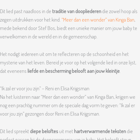
Dit lied past naadloos in de
traditie van doopliederen
die zowel hoop als
zegen uitdrukken voor het kind.
“Meer dan een wonder” van Kinga Ban
,
mede bekend door Stef Bos, biedt een unieke manier om jouw baby te
verwelkomen in de wereld en in de gemeenschap.
Het nodigt iedereen uit om te reflecteren op de schoonheid en het
mysterie van het leven. Bereid je voor op het volgende lied in onze lijst,
dat eveneens
liefde en bescherming belooft aan jouw kleintje
.
“Ik zal er voor jou zijn” – Reni en Elisa Krijgsman
Na het luisteren naar “Meer dan een wonder” van Kinga Ban, krijgen we
nog een prachtig nummer om de speciale dag vorm te geven: “Ik zal er
voor jou zijn” gezongen door Reni en Elisa Krijgsman.
Dit lied spreekt
diepe beloftes
uit met
hartverwarmende teksten
die
perfect passen bij de doopceremonie van je baby. Het belooft steun,