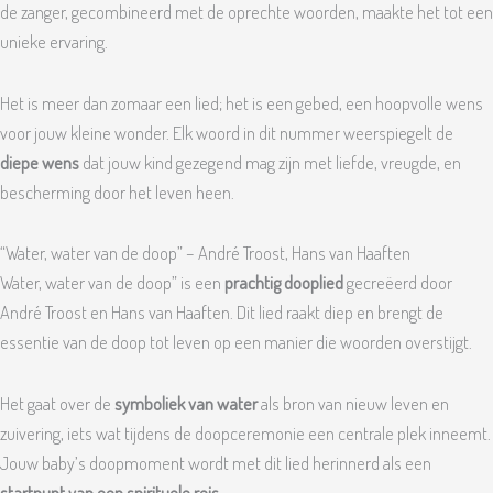
de zanger, gecombineerd met de oprechte woorden, maakte het tot een
unieke ervaring.
Het is meer dan zomaar een lied; het is een gebed, een hoopvolle wens
voor jouw kleine wonder. Elk woord in dit nummer weerspiegelt de
diepe wens
dat jouw kind gezegend mag zijn met liefde, vreugde, en
bescherming door het leven heen.
“Water, water van de doop” – André Troost, Hans van Haaften
Water, water van de doop” is een
prachtig dooplied
gecreëerd door
André Troost en Hans van Haaften. Dit lied raakt diep en brengt de
essentie van de doop tot leven op een manier die woorden overstijgt.
Het gaat over de
symboliek van water
als bron van nieuw leven en
zuivering, iets wat tijdens de doopceremonie een centrale plek inneemt.
Jouw baby’s doopmoment wordt met dit lied herinnerd als een
startpunt van een spirituele reis
.