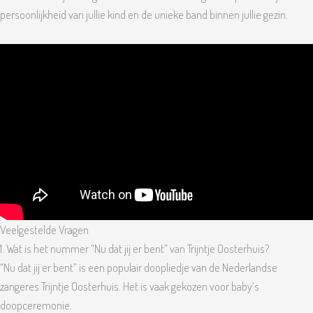
persoonlijkheid van jullie kind en de unieke band binnen jullie gezin.
Veelgestelde Vragen
1. Wat is het nummer “Nu dat jij er bent” van Trijntje Oosterhuis?
“Nu dat jij er bent” is een populair doopliedje van de Nederlandse
zangeres Trijntje Oosterhuis. Het is vaak gekozen voor baby’s
doopceremonie.