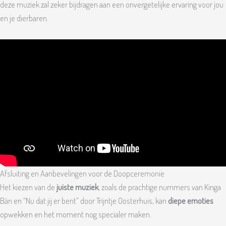
deze muziek zal zeker bijdragen aan een onvergetelijke ervaring voor jou
en je dierbaren.
Afsluiting en Aanbevelingen voor de Doopceremonie
Het kiezen van de
juiste muziek
, zoals de prachtige nummers van Kinga
Bán en “Nu dat jij er bent” door Trijntje Oosterhuis, kan
diepe emoties
opwekken en het moment nog specialer maken.