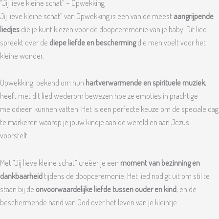
“Jij lieve kleine schat” – Opwekking
Jij lieve kleine schat” van Opwekking is een van de meest
aangrijpende
liedjes
die je kunt kiezen voor de doopceremonie van je baby. Dit lied
spreekt over de
diepe liefde en bescherming
die men voelt voor het
kleine wonder.
Opwekking, bekend om hun
hartverwarmende en spirituele muziek
,
heeft met dit lied wederom bewezen hoe ze emoties in prachtige
melodieën kunnen vatten. Het is een perfecte keuze om de speciale dag
te markeren waarop je jouw kindje aan de wereld en aan Jezus
voorstelt.
Met “Jij lieve kleine schat” creëer je een
moment van bezinning en
dankbaarheid
tijdens de doopceremonie. Het lied nodigt uit om stil te
staan bij de
onvoorwaardelijke liefde tussen ouder en kind
, en de
beschermende hand van God over het leven van je kleintje.