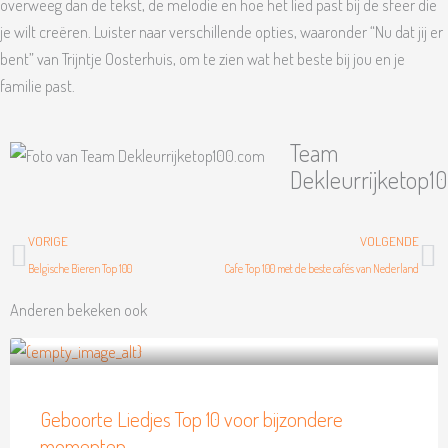
overweeg dan de tekst, de melodie en hoe het lied past bij de sfeer die
je wilt creëren. Luister naar verschillende opties, waaronder “Nu dat jij er
bent” van Trijntje Oosterhuis, om te zien wat het beste bij jou en je
familie past.
Team
Dekleurrijketop1
Vorige
Vo
VORIGE
VOLGENDE
Belgische Bieren Top 100
Cafe Top 100 met de beste cafés van Nederland
Anderen bekeken ook
Geboorte Liedjes Top 10 voor bijzondere
momenten