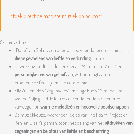
Ontdek direct de mooiste muziek op bol.com
Samenvatting
“Doop” van Sela is een populair lied voor doopceremonies, dat
diepe gevoelens van liefde en verbinding
uitdrukt.
Opwekking biedt met liederen zoals “Kom tot de Vader” een
persoonlijke reis van geloof
aan, wat bijdraagt aan de
emotionele sfeer tijdens de ceremonie.
Elly Zuiderveld’s “Zegenwens” en Kinga Ban’s “Meer dan een
wonder” zijn geliefde keuzes die onder ouders resoneren
vanwege hun
warme melodieën en hoopvolle boodschappen
.
De muziekkeuze, waaronder liedjes van The Psalm Project en
Reni en Elisa Krijgsman, toont het belang van het
uitdrukken van
zegeningen en beloftes van liefde en bescherming
.