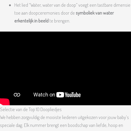
Het lied “Water, water van de doop” voegt een tastbare dimensie
toe aan doopceremonies door de
symboliek van water
erkentelijk in beeld
te brengen.
Selectie van de Top 10 Doopliedjes
We hebben zorgvuldig de mooiste liederen uitgekozen voor jouw baby’s
speciale dag. Elk nummer brengt een boodschap van liefde, hoop en