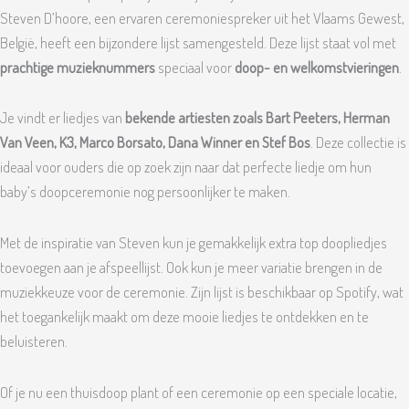
Steven D’hoore, een ervaren ceremoniespreker uit het Vlaams Gewest,
België, heeft een bijzondere lijst samengesteld. Deze lijst staat vol met
prachtige muzieknummers
speciaal voor
doop- en welkomstvieringen
.
Je vindt er liedjes van
bekende artiesten zoals Bart Peeters, Herman
Van Veen, K3, Marco Borsato, Dana Winner en Stef Bos
. Deze collectie is
ideaal voor ouders die op zoek zijn naar dat perfecte liedje om hun
baby’s doopceremonie nog persoonlijker te maken.
Met de inspiratie van Steven kun je gemakkelijk extra top doopliedjes
toevoegen aan je afspeellijst. Ook kun je meer variatie brengen in de
muziekkeuze voor de ceremonie. Zijn lijst is beschikbaar op Spotify, wat
het toegankelijk maakt om deze mooie liedjes te ontdekken en te
beluisteren.
Of je nu een thuisdoop plant of een ceremonie op een speciale locatie,