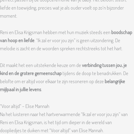
liefde en toewijding, precies wat je als ouder voelt op zo’n bijzonder
moment.
Reni en Elisa Krijgsman hebben met hun muziek steeds een
boodschap
van hoop en liefde
. “Ik zal er voor jou zijn” is geen uitzondering. De
melodie is zacht en de woorden spreken rechtstreeks tot het hart.
Dit maakt het een uitstekende keuze om de
verbinding tussen jou, je
kind en de grotere gemeenschap
tijdens de doop te benadrukken. De
belofte om er altijd voor elkaar te zijn resoneren op deze
belangrijke
mijlpaal in jullie levens
.
“Voor altijd” – Elise Mannah
Na het luisteren naar het hartverwarmende “Ik zal er voor jou zijn” van
Reni en Elisa Krijgsman, is het tijd om dieper in de wereld van
doopliedjes te duiken met “Voor altijd” van Elise Mannah.