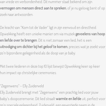
van vrede en verbondenheid. Dit nummer staat bekend om zijn
vermogen om mensen direct aan te spreken
, of je nu gelovig bent of op
zoek naar antwoorden.
De kracht van “Kom tot de Vader” ligt in zijn eenvoud en directheid.
Opwekking heeft een unieke manier om via muziek
gevoelens van hoop
en liefde over te brengen
. Dit is niet zomaar een lied; het is een
uitnodiging om dichter bij het geloof te komen
, precies wat je zoekt voor
zo’n bijzondere gelegenheid als de doop van je baby.
Met twee liederen in deze top 10 lijst bewijst Opwekking keer op keer
hun impact op christelijke ceremonies.
“Zegenwens” – Elly Zuiderveld
Elly Zuiderveld brengt met “Zegenwens” een prachtig lied voor jouw
baby’s doopceremonie. Dit lied straalt
warmte en liefde
uit, perfect voor
zo’n speciale gelegenheid. Zuiderveld, een gevestigde naam in de