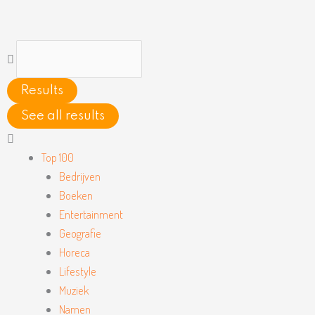
Ga
naar
de
Search
inhoud
...
Results
See all results
Main
Menu
Top 100
Bedrijven
Boeken
Entertainment
Geografie
Horeca
Lifestyle
Muziek
Namen