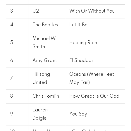
3
U2
With Or Without You
4
The Beatles
Let It Be
Michael W.
5
Healing Rain
Smith
6
Amy Grant
El Shaddai
Hillsong
Oceans (Where Feet
7
United
May Fail)
8
Chris Tomlin
How Great Is Our God
Lauren
9
You Say
Daigle