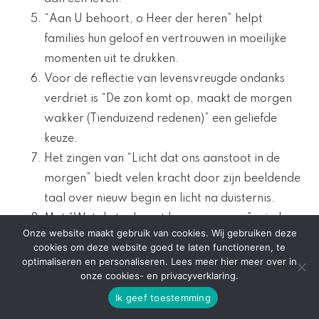
“Aan U behoort, o Heer der heren” helpt
families hun geloof en vertrouwen in moeilijke
momenten uit te drukken.
Voor de reflectie van levensvreugde ondanks
verdriet is “De zon komt op, maakt de morgen
wakker (Tienduizend redenen)” een geliefde
keuze.
Het zingen van “Licht dat ons aanstoot in de
morgen” biedt velen kracht door zijn beeldende
taal over nieuw begin en licht na duisternis.
Met “Wat de toekomst brengen moge”, vinden
Onze website maakt gebruik van cookies. Wij gebruiken deze
families
woorden om hoop op een weerzien na
cookies om deze website goed te laten functioneren, te
dit leven uit te spreken
.
optimaliseren en personaliseren. Lees meer hier meer over in
onze cookies- en privacyverklaring.
Elk van deze liederen speelt een cruciale rol tijdens
Ik geef toestemming
uitvaartdiensten door emoties woorden te geven,