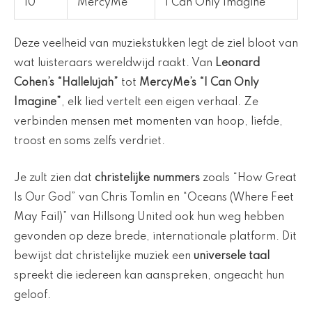
10
MercyMe
I Can Only Imagine
Deze veelheid van muziekstukken legt de ziel bloot van
wat luisteraars wereldwijd raakt. Van
Leonard
Cohen’s “Hallelujah”
tot
MercyMe’s “I Can Only
Imagine”
, elk lied vertelt een eigen verhaal. Ze
verbinden mensen met momenten van hoop, liefde,
troost en soms zelfs verdriet.
Je zult zien dat
christelijke nummers
zoals “How Great
Is Our God” van Chris Tomlin en “Oceans (Where Feet
May Fail)” van Hillsong United ook hun weg hebben
gevonden op deze brede, internationale platform. Dit
bewijst dat christelijke muziek een
universele taal
spreekt die iedereen kan aanspreken, ongeacht hun
geloof.