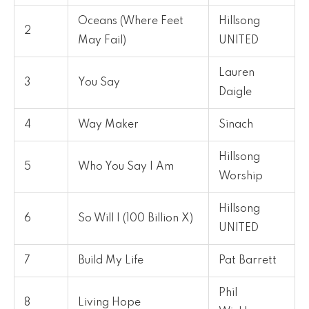
Oceans (Where Feet
Hillsong
2
May Fail)
UNITED
Lauren
3
You Say
Daigle
4
Way Maker
Sinach
Hillsong
5
Who You Say I Am
Worship
Hillsong
6
So Will I (100 Billion X)
UNITED
7
Build My Life
Pat Barrett
Phil
8
Living Hope