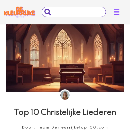
Ga
Main
Search
naar
Menu
...
de
inhoud
Top 10 Christelijke Liederen
Door:
Team Dekleurrijketop100.com