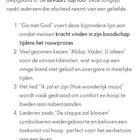
diepgaand is: de
uitvaart Top 100
. Deze songlijst
raakt iedereen die afscheid neemt van een geliefde.
“Ga met God” voert deze bijzondere lijst aan
omdat mensen
kracht vinden in zijn boodschap
tijdens het rouwproces
.
Veel gezinnen kiezen “Abba, Vader, U alleen”
voor de uitvaartdiensten, wat wijst op een
innige band met geloof en overgave in moeilijke
tijden.
Het lied “Ik zal er zijn (Hoe wonderlijk mooi)”
wordt vaak gedraaid om comfort en hoop te
bieden aan nabestaanden.
Liederen zoals “De steppe zal bloeien”
symboliseren wedergeboorte en beloven een
toekomst vol hoop, perfect voor het eerbetoon
aan een leven.