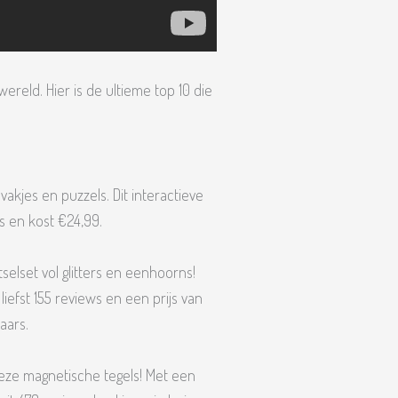
wereld. Hier is de ultieme top 10 die
kjes en puzzels. Dit interactieve
s en kost €24,99.
tselset vol glitters en eenhoorns!
iefst 155 reviews en een prijs van
aars.
eze magnetische tegels! Met een