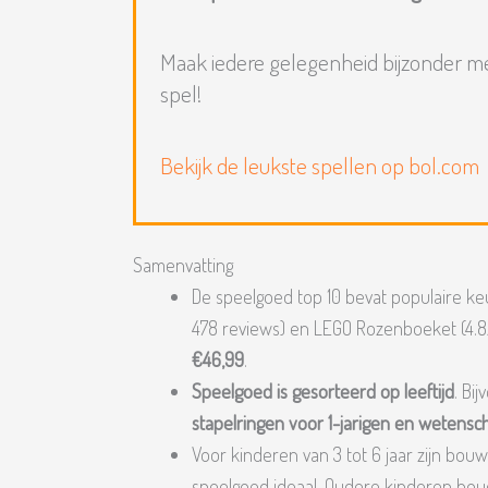
Maak iedere gelegenheid bijzonder m
spel!
Bekijk de leukste spellen op bol.com
Samenvatting
De speelgoed top 10 bevat populaire keuz
478 reviews) en LEGO Rozenboeket (4.8
€46,99
.
Speelgoed is gesorteerd op leeftijd
. Bi
stapelringen voor 1-jarigen en wetensch
Voor kinderen van 3 tot 6 jaar zijn bou
speelgoed ideaal. Oudere kinderen hou