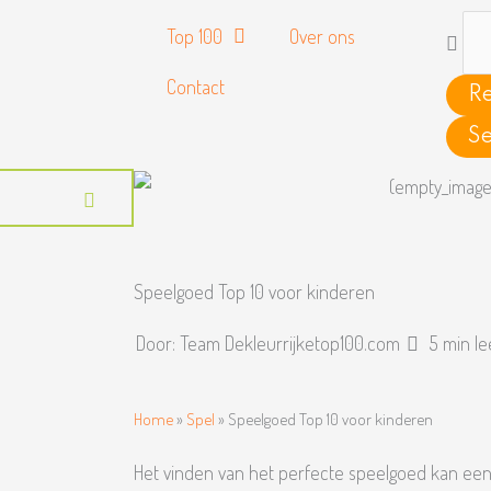
Searc
Top 100
Over ons
...
Contact
Re
Se
Speelgoed Top 10 voor kinderen
Door:
Team Dekleurrijketop100.com
5 min le
Home
»
Spel
»
Speelgoed Top 10 voor kinderen
Het vinden van het perfecte speelgoed kan een 