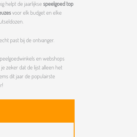
g helpt de jaarlijkse
speelgoed top
euzes
voor elk budget en elke
nutseldozen.
echt past bij de ontvanger.
r speelgoedwinkels en webshops
e zeker dat de lijst alleen het
ms dit jaar de populairste
r!