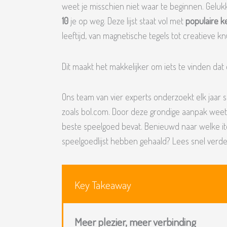
weet je misschien niet waar te beginnen. Gelukki
10
je op weg. Deze lijst staat vol met
populaire k
leeftijd, van magnetische tegels tot creatieve k
Dit maakt het makkelijker om iets te vinden dat 
Ons team van vier experts onderzoekt elk jaa
zoals bol.com. Door deze grondige aanpak weet j
beste speelgoed bevat. Benieuwd naar welke ite
speelgoedlijst hebben gehaald? Lees snel verde
Key Takeaway
Meer plezier, meer verbinding