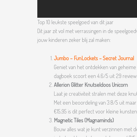
Top 10 leukste speelgoed van dit jaar
Dit jaar zit vol met verrassingen in de speelgoed
jouw kinderen zeker blij zal maken:
Jumbo – FunLockets – Secret Journal
Geniet van het ontdekken van geheime va
dagboek scoort een 4.6/5 uit 29 review
Allerion Glitter Knutseldoos Unicorn
Laat je creativiteit stralen met deze knu
Met een beoordeling van 3.8/5 uit maar l
€15,95 is dit perfect voor kleine kunsten
Magnetic Tiles (Magnaminds)
Bouw alles wat je kunt verzinnen met d