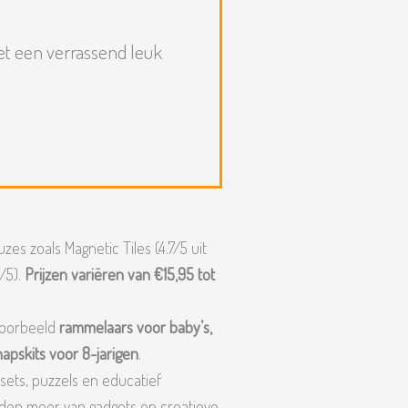
et een verrassend leuk
es zoals Magnetic Tiles (4.7/5 uit
/5).
Prijzen variëren van €15,95 tot
jvoorbeeld
rammelaars voor baby’s,
apskits voor 8-jarigen
.
wsets, puzzels en educatief
den meer van gadgets en creatieve