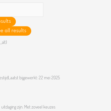
h
sults
e all results
estijd
Laatst bijgewerkt:
22 mei 2025
uitdaging zijn. Met zoveel keuzes