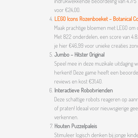
indrukwekkende beoordeling van 4.7/5 ui
voor €24,00.
LEGO Icons Rozenboeket – Botanical Col
Maak prachtige bloemen met LEGO om ca
Met 822 onderdelen, een score van 4.8
je hier €46,99 voor unieke creaties zo
Jumbo – Hitster Original
Speel mee in deze muzikale uitdaging wa
herkent! Deze game heeft een beoordeli
reviews en kost €31,40.
Interactieve Robotvrienden
Deze schattige robots reageren op aanr
of praten! Ideaal voor nieuwsgierige gee
verkennen.
Houten Puzzelpaleis
Stimuleer logisch denken bij jonge kind