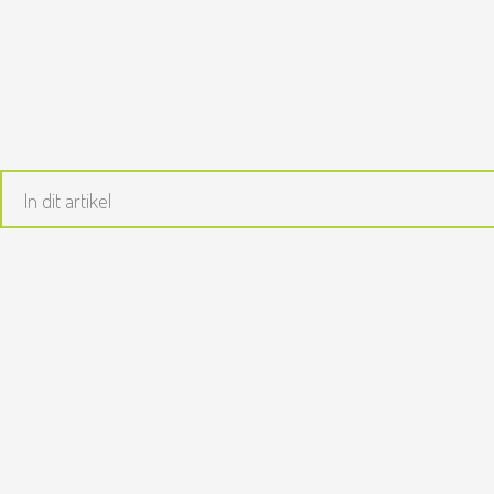
Ga
naar
de
inhoud
In dit artikel