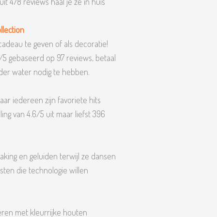
t 478 reviews haal je ze in huis
lection
deau te geven of als decoratie!
/5 gebaseerd op 97 reviews, betaal
nder water nodig te hebben.
ar iedereen zijn favoriete hits
ng van 4.6/5 uit maar liefst 396
aking en geluiden terwijl ze dansen
sten die technologie willen
eren met kleurrijke houten