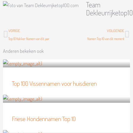
Team
Dekleurrijketop1
Vorige
Vo
VORIGE
VOLGENDE
Top 10 Kakker Namen van dit jaar
Namen Top 10 van dit moment
Anderen bekeken ook
Top 100 Vissennamen voor huisdieren
Friese Hondennamen Top 10