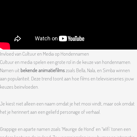
Invloed van Cultuur en Media op Hondennamen
Cultuur en media spelen een grote rol in de keuze van hondennamen.
Namen uit
bekende animatiefilms
zoals Bella, Nala, en Simba winnen
aan populariteit. Deze trend toont aan hoe films en televisieseries jouw
keuzes beïnvloeden.
Je kiest niet alleen een naam omdat je het mooi vindt, maar ook omdat
het je herinnert aan een geliefd personage of verhaal.
Grappige en aparte namen zoals ‘Maurige de Hond’ en ‘Wifi’ tonen een