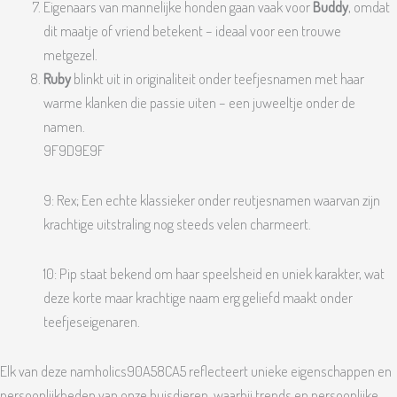
Eigenaars van mannelijke honden gaan vaak voor
Buddy
, omdat
dit maatje of vriend betekent – ideaal voor een trouwe
metgezel.
Ruby
blinkt uit in originaliteit onder teefjesnamen met haar
warme klanken die passie uiten – een juweeltje onder de
namen.
9F9D9E9F
9: Rex; Een echte klassieker onder reutjesnamen waarvan zijn
krachtige uitstraling nog steeds velen charmeert.
10: Pip staat bekend om haar speelsheid en uniek karakter, wat
deze korte maar krachtige naam erg geliefd maakt onder
teefjeseigenaren.
Elk van deze namholics90A58CA5 reflecteert unieke eigenschappen en
persoonlijkheden van onze huisdieren, waarbij trends en persoonlijke