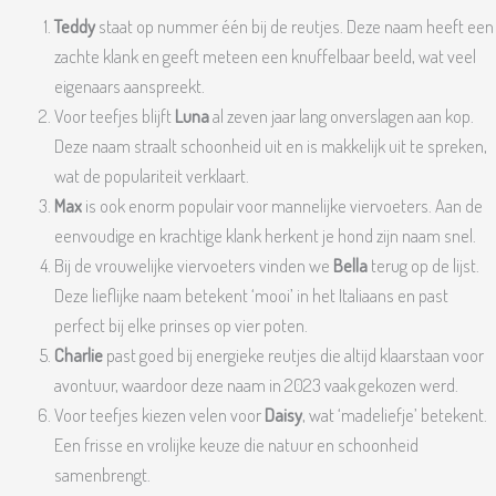
Teddy
staat op nummer één bij de reutjes. Deze naam heeft een
zachte klank en geeft meteen een knuffelbaar beeld, wat veel
eigenaars aanspreekt.
Voor teefjes blijft
Luna
al zeven jaar lang onverslagen aan kop.
Deze naam straalt schoonheid uit en is makkelijk uit te spreken,
wat de populariteit verklaart.
Max
is ook enorm populair voor mannelijke viervoeters. Aan de
eenvoudige en krachtige klank herkent je hond zijn naam snel.
Bij de vrouwelijke viervoeters vinden we
Bella
terug op de lijst.
Deze lieflijke naam betekent ‘mooi’ in het Italiaans en past
perfect bij elke prinses op vier poten.
Charlie
past goed bij energieke reutjes die altijd klaarstaan voor
avontuur, waardoor deze naam in 2023 vaak gekozen werd.
Voor teefjes kiezen velen voor
Daisy
, wat ‘madeliefje’ betekent.
Een frisse en vrolijke keuze die natuur en schoonheid
samenbrengt.