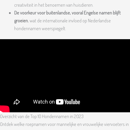
creativiteit in het benoemen van huisdieren.
De voorkeur voor buitenlandse, vooral Engelse namen blijft
groeien
, wat de internationale invloed op Nederlandse
hondennamen weerspiegelt.
Overzicht van de Top 10 Hondennamen in 2023
Ontdek welke roepnamen voor mannelijke en vrouwelijke viervoeters in