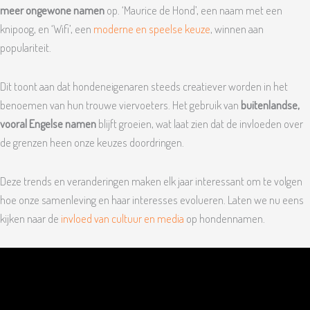
meer ongewone namen
op. ‘Maurice de Hond’, een naam met een
knipoog, en ‘Wifi’, een
moderne en speelse keuze
, winnen aan
populariteit.
Dit toont aan dat hondeneigenaren steeds creatiever worden in het
benoemen van hun trouwe viervoeters. Het gebruik van
buitenlandse,
vooral Engelse namen
blijft groeien, wat laat zien dat de invloeden over
de grenzen heen onze keuzes doordringen.
Deze trends en veranderingen maken elk jaar interessant om te volgen
hoe onze samenleving en haar interesses evolueren. Laten we nu eens
kijken naar de
invloed van cultuur en media
op hondennamen.