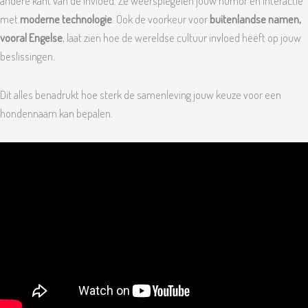
andere kant van de invloed. Ze weerspiegelen jouw humor en interactie
met
moderne technologie
. Ook de voorkeur voor
buitenlandse namen,
vooral Engelse
, laat zien hoe de wereldse cultuur invloed heeft op jouw
beslissingen.
Dit alles benadrukt hoe sterk de samenleving jouw keuze voor een
hondennaam kan bepalen.