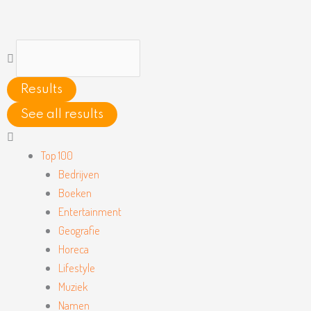
Ga
naar
de
Search
inhoud
...
Results
See all results
Main
Menu
Top 100
Bedrijven
Boeken
Entertainment
Geografie
Horeca
Lifestyle
Muziek
Namen