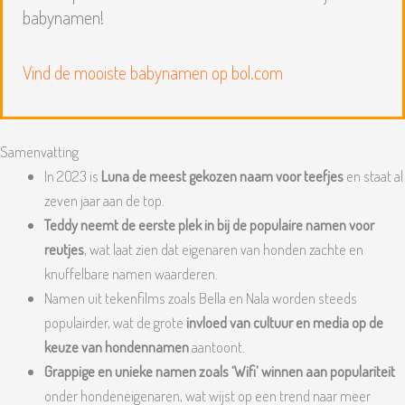
babynamen!
Vind de mooiste babynamen op bol.com
Samenvatting
In 2023 is
Luna de meest gekozen naam voor teefjes
en staat al
zeven jaar aan de top.
Teddy neemt de eerste plek in bij de populaire namen voor
reutjes
, wat laat zien dat eigenaren van honden zachte en
knuffelbare namen waarderen.
Namen uit tekenfilms zoals Bella en Nala worden steeds
populairder, wat de grote
invloed van cultuur en media op de
keuze van hondennamen
aantoont.
Grappige en unieke namen zoals ‘Wifi’ winnen aan populariteit
onder hondeneigenaren, wat wijst op een trend naar meer