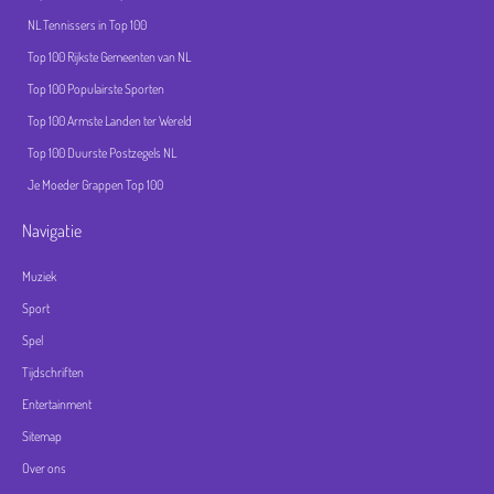
NL Tennissers in Top 100
Top 100 Rijkste Gemeenten van NL
Top 100 Populairste Sporten
Top 100 Armste Landen ter Wereld
Top 100 Duurste Postzegels NL
Je Moeder Grappen Top 100
Navigatie
Muziek
Sport
Spel
Tijdschriften
Entertainment
Sitemap
Over ons