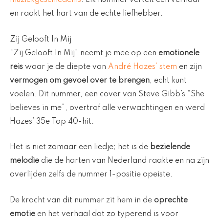
muziekgeschiedenis
. Elk nummer vertelt een verhaal
en raakt het hart van de echte liefhebber.
Zij Gelooft In Mij
“Zij Gelooft In Mij” neemt je mee op een
emotionele
reis
waar je de diepte van
André Hazes’ stem
en zijn
vermogen om gevoel over te brengen
, echt kunt
voelen. Dit nummer, een cover van Steve Gibb’s “She
believes in me”, overtrof alle verwachtingen en werd
Hazes’ 35e Top 40-hit.
Het is niet zomaar een liedje; het is de
bezielende
melodie
die de harten van Nederland raakte en na zijn
overlijden zelfs de nummer 1-positie opeiste.
De kracht van dit nummer zit hem in de
oprechte
emotie
en het verhaal dat zo typerend is voor