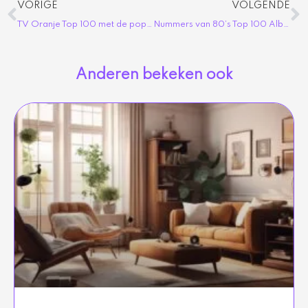
Vorige
Vo
VORIGE
VOLGENDE
TV Oranje Top 100 met de populairste artiesten
Nummers van 80’s Top 100 Album vol klassiekers
Anderen bekeken ook