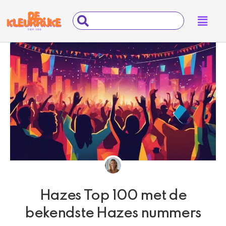
Ga
Main
Search
naar
Menu
...
de
inhoud
Hazes Top 100 met de
bekendste Hazes nummers