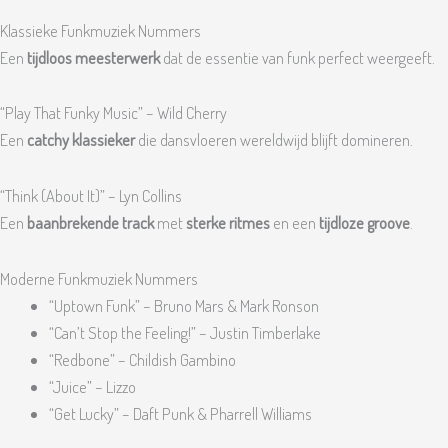
Klassieke Funkmuziek Nummers
Een
tijdloos meesterwerk
dat de essentie van funk perfect weergeeft.
“Play That Funky Music” – Wild Cherry
Een
catchy klassieker
die dansvloeren wereldwijd blijft domineren.
“Think (About It)” – Lyn Collins
Een
baanbrekende track
met
sterke ritmes
en een
tijdloze groove
.
Moderne Funkmuziek Nummers
“Uptown Funk” – Bruno Mars & Mark Ronson
“Can’t Stop the Feeling!” – Justin Timberlake
“Redbone” – Childish Gambino
“Juice” – Lizzo
“Get Lucky” – Daft Punk & Pharrell Williams