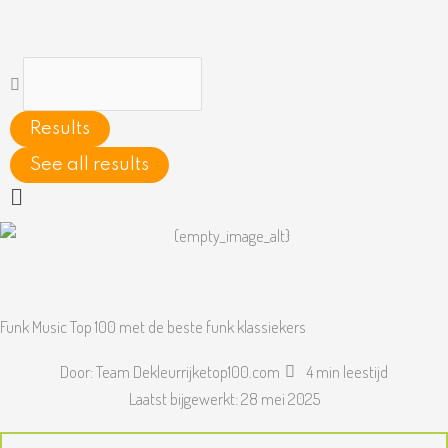
Ga
naar
de
Search
inhoud
...
Results
See all results
Main
Menu
Funk Music Top 100 met de beste funk klassiekers
Door:
Team Dekleurrijketop100.com
4 min leestijd
Laatst bijgewerkt:
28 mei 2025