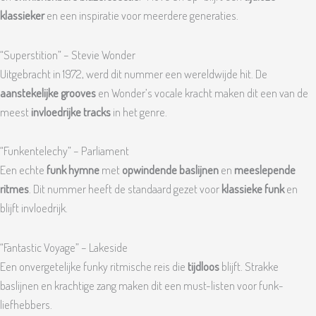
klassieker
en een inspiratie voor meerdere generaties.
“Superstition” – Stevie Wonder
Uitgebracht in 1972, werd dit nummer een wereldwijde hit. De
aanstekelijke grooves
en Wonder’s vocale kracht maken dit een van de
meest
invloedrijke tracks
in het genre.
“Funkentelechy” – Parliament
Een echte
funk hymne
met
opwindende baslijnen
en
meeslepende
ritmes
. Dit nummer heeft de standaard gezet voor
klassieke funk
en
blijft invloedrijk.
“Fantastic Voyage” – Lakeside
Een onvergetelijke funky ritmische reis die
tijdloos
blijft. Strakke
baslijnen en krachtige zang maken dit een must-listen voor funk-
liefhebbers.