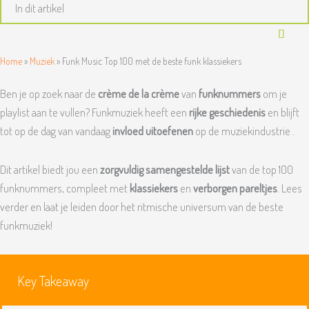
In dit artikel
Home
»
Muziek
»
Funk Music Top 100 met de beste funk klassiekers
Ben je op zoek naar de
crème de la crème
van
funknummers
om je
playlist aan te vullen? Funkmuziek heeft een
rijke geschiedenis
en blijft
tot op de dag van vandaag
invloed uitoefenen
op de muziekindustrie .
Dit artikel biedt jou een
zorgvuldig samengestelde lijst
van de top 100
funknummers, compleet met
klassiekers
en
verborgen pareltjes
. Lees
verder en laat je leiden door het ritmische universum van de beste
funkmuziek!
Key Takeaway