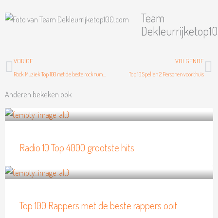
Team
Dekleurrijketop1
Vorige
Vo
VORIGE
VOLGENDE
Rock Muziek Top 100 met de beste rocknummers ooit
Top 10 Spellen 2 Personen voor thuis
Anderen bekeken ook
Radio 10 Top 4000 grootste hits
Top 100 Rappers met de beste rappers ooit