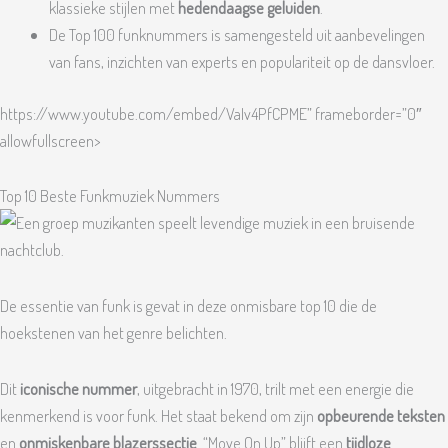
klassieke stijlen met
hedendaagse geluiden
.
De Top 100 funknummers is samengesteld uit aanbevelingen
van fans, inzichten van experts en populariteit op de dansvloer.
https://www.youtube.com/embed/VaIv4PfCPME” frameborder=”0″
allowfullscreen>
Top 10 Beste Funkmuziek Nummers
De essentie van funk is gevat in deze onmisbare top 10 die de
hoekstenen van het genre belichten.
Dit
iconische nummer
, uitgebracht in 1970, trilt met een energie die
kenmerkend is voor funk. Het staat bekend om zijn
opbeurende teksten
en
onmiskenbare blazerssectie
. “Move On Up” blijft een
tijdloze