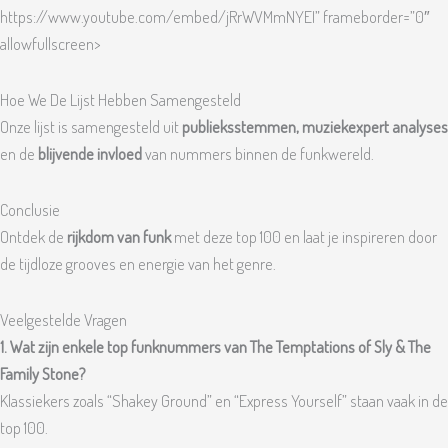
https://www.youtube.com/embed/jRrWVMmNYEI” frameborder=”0″
allowfullscreen>
Hoe We De Lijst Hebben Samengesteld
Onze lijst is samengesteld uit
publieksstemmen, muziekexpert analyses
en de
blijvende invloed
van nummers binnen de funkwereld.
Conclusie
Ontdek de
rijkdom van funk
met deze top 100 en laat je inspireren door
de tijdloze grooves en energie van het genre.
Veelgestelde Vragen
1. Wat zijn enkele top funknummers van The Temptations of Sly & The
Family Stone?
Klassiekers zoals “Shakey Ground” en “Express Yourself” staan vaak in de
top 100.