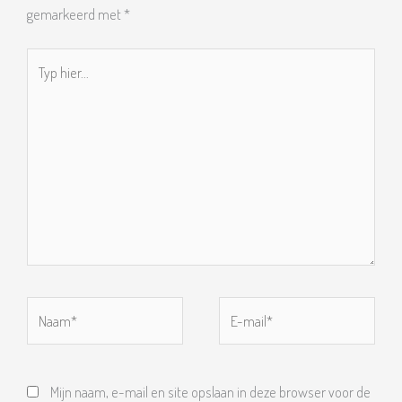
gemarkeerd met
*
Typ
hier...
Naam*
E-
mail*
Mijn naam, e-mail en site opslaan in deze browser voor de