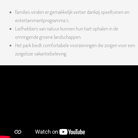
Families vinden er gemakkelijk vertier dankzij speeltuinen en
entertainmentprogramma’s.
Liefhebbers van natuur kunnen hun hart ophalen in de
omringende groene landschappen.
Het park biedt comfortabele voorzieningen die zorgen voor een
zorgeloze vakantiebeleving.