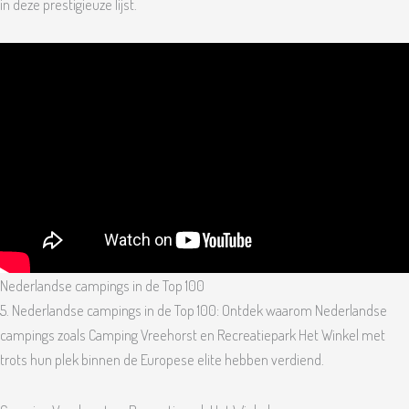
in deze prestigieuze lijst.
Nederlandse campings in de Top 100
5. Nederlandse campings in de Top 100: Ontdek waarom Nederlandse
campings zoals Camping Vreehorst en Recreatiepark Het Winkel met
trots hun plek binnen de Europese elite hebben verdiend.