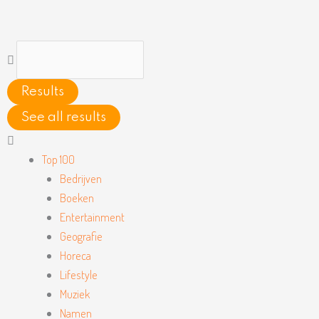
Ga
naar
de
Search
inhoud
...
Results
See all results
Main
Menu
Top 100
Bedrijven
Boeken
Entertainment
Geografie
Horeca
Lifestyle
Muziek
Namen