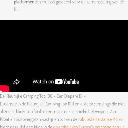
platformen
zijn cruciaal geweest voor de samenstelling van de
lijst.
De Kleurrijke Camping Top 100 – Een Diepere Blik
Duik mee in de Kleurrijke Camping Top 100 en ontdek campings die niet
alleen uitblinken in faciliteiten, maar ook in unieke belevingen. Van
Kroatië’s zonovergoten kustlijnen tot aan de
robuuste Italiaanse Alpen
biedt deze lijst een kijkje in de
diversiteit van Europa’s prachtige natuur
.