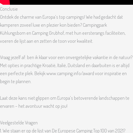
Conclusie
Ontdek de charme van Europa’s top campings! Wie had gedacht dat
kamperen zoveel luxe en plezier kon bieden? Campingpark
Kühlungsborn en Camping Grubhof, met hun eersterangs faciliteiten,
voeren de lijst aan en zetten de toon voor kwaliteit.
Vraag jezelf af: ben ik klaar voor een onvergetelijke vakantie in de natuur?
Met opties in prachtige Kroatië, Italië, Duitsland en daarbuiten is er altijd
een perfecte plek. Bekijk www.camping.info/award voor inspiratie en
begin te plannen.
Laat deze kans niet glippen om Europa’s betoverende landschappen te
ervaren – het avontuur wacht op jou!
Veelgestelde Vragen
1. Wie staan er op de lijst van De Europese Camping Top 100 van 2021?