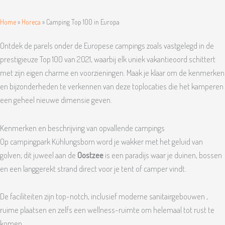
Home
»
Horeca
»
Camping Top 100 in Europa
Ontdek de parels onder de Europese campings zoals vastgelegd in de
prestigieuze Top 100 van 2021, waarbij elk uniek vakantieoord schittert
met zijn eigen charme en voorzieningen. Maak je klaar om de kenmerken
en bijzonderheden te verkennen van deze toplocaties die het kamperen
een geheel nieuwe dimensie geven.
Kenmerken en beschrijving van opvallende campings
Op campingpark Kühlungsborn word je wakker met het geluid van
golven; dit juweel aan de
Oostzee
is een paradijs waar je duinen, bossen
en een langgerekt strand direct voor je tent of camper vindt.
De faciliteiten zijn top-notch, inclusief moderne sanitairgebouwen ,
ruime plaatsen en zelfs een wellness-ruimte om helemaal tot rust te
komen.