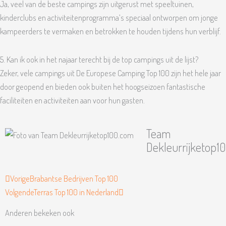
Ja, veel van de beste campings zijn uitgerust met speeltuinen,
kinderclubs en activiteitenprogramma’s speciaal ontworpen om jonge
kampeerders te vermaken en betrokken te houden tijdens hun verblijf.
5. Kan ik ook in het najaar terecht bij de top campings uit de lijst?
Zeker, vele campings uit De Europese Camping Top 100 zijn het hele jaar
door geopend en bieden ook buiten het hoogseizoen fantastische
faciliteiten en activiteiten aan voor hun gasten.
Team
Dekleurrijketop1
Vorige
Volgende
Vorige
Brabantse Bedrijven Top 100
Volgende
Terras Top 100 in Nederland
Anderen bekeken ook